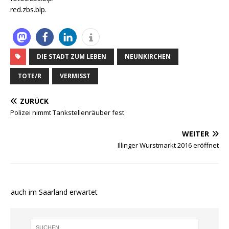
red.zbs.blp.
DIE STADT ZUM LEBEN
NEUNKIRCHEN
TOTE/R
VERMISST
ZURÜCK
Polizei nimmt Tankstellenräuber fest
WEITER
Illinger Wurstmarkt 2016 eröffnet
e auch im Saarland erwartet