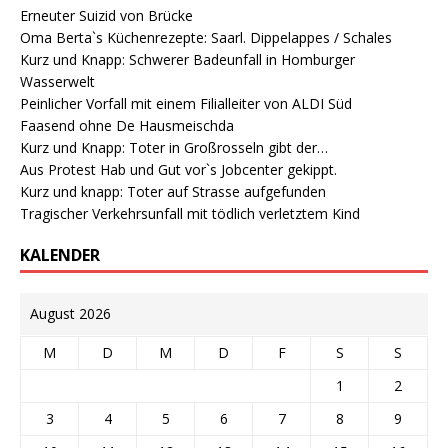
Erneuter Suizid von Brücke
Oma Berta`s Küchenrezepte: Saarl. Dippelappes / Schales
Kurz und Knapp: Schwerer Badeunfall in Homburger
Wasserwelt
Peinlicher Vorfall mit einem Filialleiter von ALDI Süd
Faasend ohne De Hausmeischda
Kurz und Knapp: Toter in Großrosseln gibt der…
Aus Protest Hab und Gut vor`s Jobcenter gekippt.
Kurz und knapp: Toter auf Strasse aufgefunden
Tragischer Verkehrsunfall mit tödlich verletztem Kind
KALENDER
August 2026
M
D
M
D
F
S
S
1
2
3
4
5
6
7
8
9