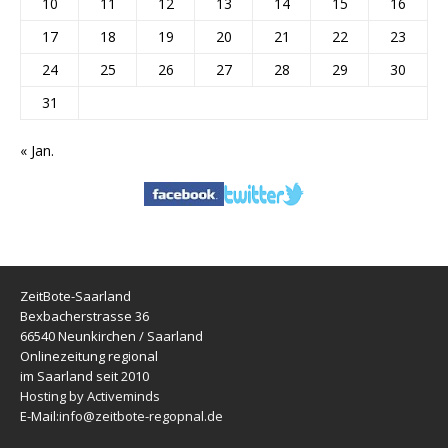
10
11
12
13
14
15
16
17
18
19
20
21
22
23
24
25
26
27
28
29
30
31
« Jan.
ZeitBote-Saarland
Bexbacherstrasse 36
66540 Neunkirchen / Saarland
Onlinezeitung regional
im Saarland seit 2010
Hosting by Activeminds
E-Mail:
info@zeitbote-regopnal.de