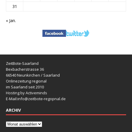
31
« Jan.
ZeitBote-Saarland
Bexbacherstrasse 36
66540 Neunkirchen / Saarland
Onlinezeitung regional
im Saarland seit 2010
Hosting by Activeminds
E-Mail:
info@zeitbote-regopnal.de
ARCHIV