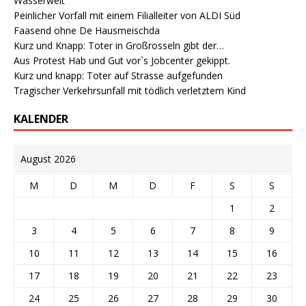
Wasserwelt
Peinlicher Vorfall mit einem Filialleiter von ALDI Süd
Faasend ohne De Hausmeischda
Kurz und Knapp: Toter in Großrosseln gibt der…
Aus Protest Hab und Gut vor`s Jobcenter gekippt.
Kurz und knapp: Toter auf Strasse aufgefunden
Tragischer Verkehrsunfall mit tödlich verletztem Kind
KALENDER
August 2026
M
D
M
D
F
S
S
1
2
3
4
5
6
7
8
9
10
11
12
13
14
15
16
17
18
19
20
21
22
23
24
25
26
27
28
29
30