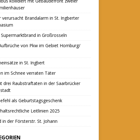
nbus kollidiert mit Gebäudefront zweier
milienhäuser
r verursacht Brandalarm in St. Ingberter
asium
 Supermarktbrand in Großrosseln
 Aufbrüche von Pkw im Gebiet Homburg/
einsätze in St. Ingbert
n im Schnee verraten Täter
t drei Raubstraftaten in der Saarbrücker
stadt
efehl als Geburtstagsgeschenk
haltsrechtliche Leitlinien 2025
 in der Försterstr. St. Johann
EGORIEN