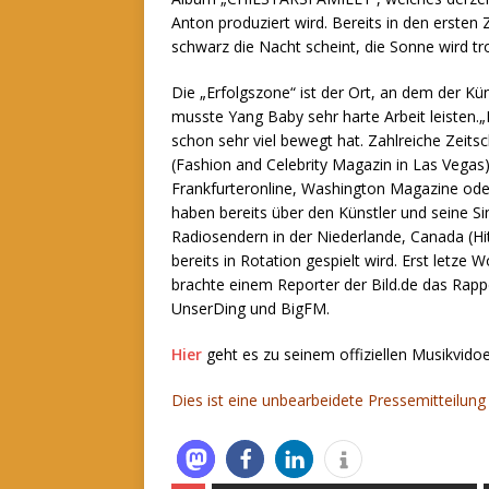
Anton produziert wird. Bereits in den ersten Z
schwarz die Nacht scheint, die Sonne wird t
Die „Erfolgszone“ ist der Ort, an dem der Kü
musste Yang Baby sehr harte Arbeit leisten.„In
schon sehr viel bewegt hat. Zahlreiche Zeits
(Fashion and Celebrity Magazin in Las Vegas)
Frankfurteronline, Washington Magazine oder 
haben bereits über den Künstler und seine Si
Radiosendern in der Niederlande, Canada (Hi
bereits in Rotation gespielt wird. Erst let
brachte einem Reporter der Bild.de das Rapp
UnserDing und BigFM.
Hier
geht es zu seinem offiziellen Musikvido
Dies ist eine unbearbeidete Pressemitteilu