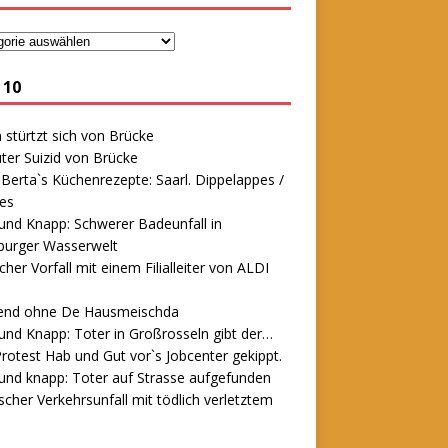
 10
stürtzt sich von Brücke
ter Suizid von Brücke
erta`s Küchenrezepte: Saarl. Dippelappes /
es
und Knapp: Schwerer Badeunfall in
urger Wasserwelt
icher Vorfall mit einem Filialleiter von ALDI
end ohne De Hausmeischda
und Knapp: Toter in Großrosseln gibt der…
rotest Hab und Gut vor`s Jobcenter gekippt.
und knapp: Toter auf Strasse aufgefunden
scher Verkehrsunfall mit tödlich verletztem