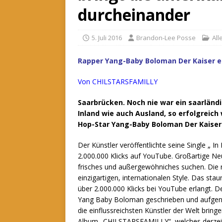
durcheinander
5. Juli 2016
Brandon-Lee Posse
Al
Rapper Yang-Baby Boloman Der Kaiser er
Von CHILSTARSFAMILLY
Saarbrücken. Noch nie war ein saarländ
Inland wie auch Ausland, so erfolgreich
Hop-Star Yang-Baby Boloman Der Kaiser
Der Künstler veröffentlichte seine Single „ I
2.000.000 Klicks auf YouTube.
Großartige Neu
frisches und außergewöhniches suchen. Die n
einzigartigen, internationalen Style. Das st
über 2.000.000 Klicks bei YouTube erlangt. 
Yang Baby Boloman geschrieben und aufgeno
die einflussreichsten Künstler der Welt brin
Album „CHILSTARSFAMILLY“, welches derzeit