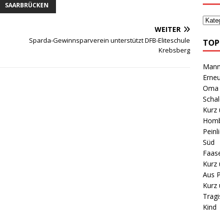
SAARBRÜCKEN
WEITER
Sparda-Gewinnsparverein unterstützt DFB-Eliteschule
TOP
Krebsberg
Mann 
Erneu
Oma B
Schal
Kurz 
Homb
Peinl
Süd
Faas
Kurz 
Aus P
Kurz 
Tragi
Kind