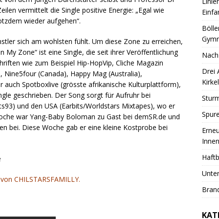
Linie
eilen vermittelt die Single positive Energie: „Egal wie
Einfa
rotzdem wieder aufgehen“.
Bölle
Gymn
nstler sich am wohlsten fühlt. Um diese Zone zu erreichen,
 My Zone“ ist eine Single, die seit ihrer Veröffentlichung
Nach
chriften wie zum Beispiel Hip-HopVip, Cliche Magazin
Drei
, Nine5four (Canada), Happy Mag (Australia),
Kirkel
auch Spotboxlive (grösste afrikanische Kulturplattform),
ngle geschrieben. Der Song sorgt für Aufruhr bei
Sturm
ts93) und den USA (Earbits/Worldstars Mixtapes), wo er
Spure
ze Woche war Yang-Baby Boloman zu Gast bei demSR.de und
en bei. Diese Woche gab er eine kleine Kostprobe bei
Erneu
Innen
Haftb
e
Unter
ng von CHILSTARSFAMILLY.
Brand
KAT