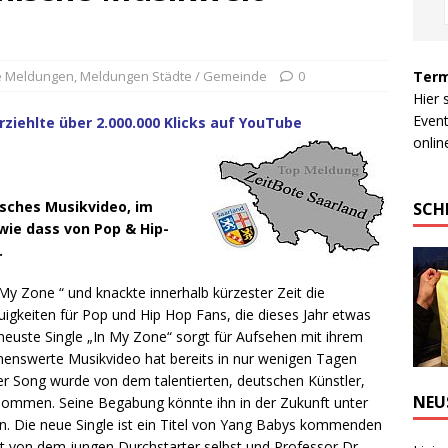
Term
le Meldungen
,
Meldungen Städte / Gemeinde
0
Hier 
Event
ziehlte über 2.000.000 Klicks auf YouTube
online
isches Musikvideo, im
SCH
 wie dass von Pop & Hip-
.
n My Zone “ und knackte innerhalb kürzester Zeit die
igkeiten für Pop und Hip Hop Fans, die dieses Jahr etwas
euste Single „In My Zone“ sorgt für Aufsehen mit ihrem
aunenswerte Musikvideo hat bereits in nur wenigen Tagen
Der Song wurde von dem talentierten, deutschen Künstler,
NEU
mmen. Seine Begabung könnte ihn in der Zukunft unter
gen. Die neue Single ist ein Titel von Yang Babys kommenden
 von dem jungen Durchstarter selbst und Professor Dr