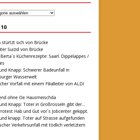
 10
stürtzt sich von Brücke
ter Suizid von Brücke
erta`s Küchenrezepte: Saarl. Dippelappes /
es
und Knapp: Schwerer Badeunfall in
urger Wasserwelt
icher Vorfall mit einem Filialleiter von ALDI
end ohne De Hausmeischda
und Knapp: Toter in Großrosseln gibt der…
rotest Hab und Gut vor`s Jobcenter gekippt.
und knapp: Toter auf Strasse aufgefunden
scher Verkehrsunfall mit tödlich verletztem