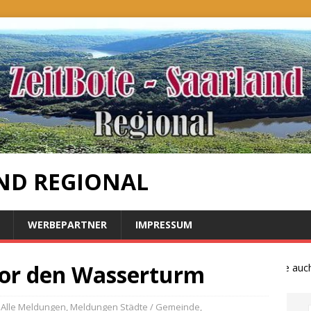
ND REGIONAL
WERBEPARTNER
IMPRESSUM
or den Wasserturm
Bauernproteste auch im
Alle Meldungen
,
Meldungen Städte / Gemeinde
,