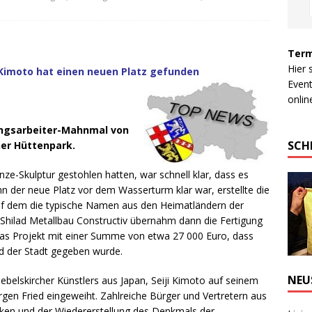
Term
Hier 
Kimoto hat einen neuen Platz gefunden
Event
online
angsarbeiter-Mahnmal von
SCH
her Hüttenpark.
nze-Skulptur gestohlen hatten, war schnell klar, dass es
n der neue Platz vor dem Wasserturm klar war, erstellte die
uf dem die typische Namen aus den Heimatländern der
 Shilad Metallbau Constructiv übernahm dann die Fertigung
das Projekt mit einer Summe von etwa 27 000 Euro, dass
nd der Stadt gegeben wurde.
NEU
elskircher Künstlers aus Japan, Seiji Kimoto auf seinem
en Fried eingeweiht. Zahlreiche Bürger und Vertretern aus
ken und der Wiedererstellung des Denkmals der