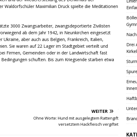
Linie
Waldorfschüler Maximilian Druck spielte die Meditationen
Einfa
Bölle
Gymn
tzte 3000 Zwangsarbeiter, zwangsdeportierte Zivilisten
vorwiegend ab dem Jahr 1942, in Neunkirchen eingesetzt
Nach
 Ukraine, aber auch aus Belgien, Frankreich, Italien,
Drei
ien. Sie waren auf 22 Lager im Stadtgebiet verteilt und
Kirkel
ei Firmen, Gemeinden oder in der Landwirtschaft fast
 Bedingungen schuften. Bis zum Kriegsende starben etwa
Sturm
Spure
Erneu
Innen
Haftb
Unter
WEITER
Ohne Worte: Hund mit ausgelegtem Rattengift
Brand
versetztem Hackfleisch vergiftet
KAT