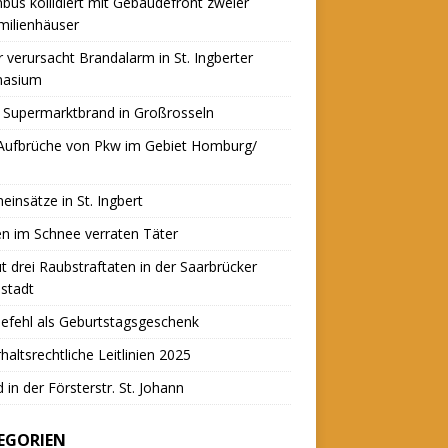
nbus kollidiert mit Gebäudefront zweier
milienhäuser
r verursacht Brandalarm in St. Ingberter
asium
 Supermarktbrand in Großrosseln
 Aufbrüche von Pkw im Gebiet Homburg/
einsätze in St. Ingbert
n im Schnee verraten Täter
t drei Raubstraftaten in der Saarbrücker
stadt
efehl als Geburtstagsgeschenk
haltsrechtliche Leitlinien 2025
 in der Försterstr. St. Johann
EGORIEN