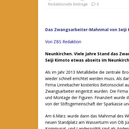
Redaktionelle Beiträge
0
Das Zwangsarbeiter-Mahnmal von Seiji 
Von ZBS Redaktion
Neunkirchen. Viele Jahre Stand das Zw
Seiji Kimoto etwas abseits im Neunkirc
Als im Jahr 2013 Metalldiebe die zentrale Bro
wieder schnell errichtet werden muss.
Als dan
Firma Linnebacher kostenlos Betonsockel a
Zwangsarbeiter eingeritzt wurden. Die Firma
und Montage der Figuren. Finanziert wurde 
von der Stiftsgemeinschaft der Sparkasse u
Am 6.März. wurde dann das Mahnmal des Wieb
neuen Standplatz am Wasserturm von OB Jürg
Kommunal- und Landespolitik sind als Anden