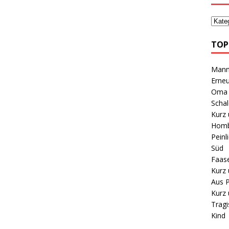
TOP
Mann 
Erneu
Oma B
Schal
Kurz 
Homb
Peinl
Süd
Faas
Kurz 
Aus P
Kurz 
Tragi
Kind