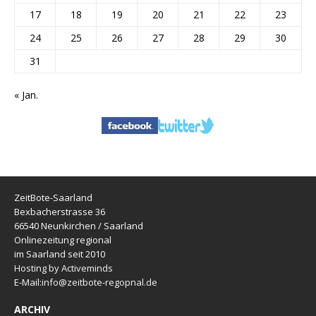
17
18
19
20
21
22
23
24
25
26
27
28
29
30
31
« Jan.
ZeitBote-Saarland
Bexbacherstrasse 36
66540 Neunkirchen / Saarland
Onlinezeitung regional
im Saarland seit 2010
Hosting by Activeminds
E-Mail:
info@zeitbote-regopnal.de
ARCHIV