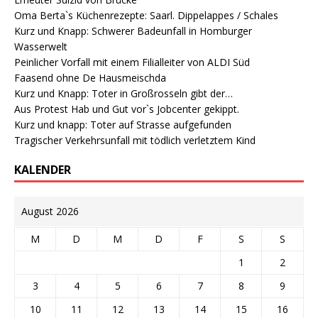
Oma Berta`s Küchenrezepte: Saarl. Dippelappes / Schales
Kurz und Knapp: Schwerer Badeunfall in Homburger
Wasserwelt
Peinlicher Vorfall mit einem Filialleiter von ALDI Süd
Faasend ohne De Hausmeischda
Kurz und Knapp: Toter in Großrosseln gibt der…
Aus Protest Hab und Gut vor`s Jobcenter gekippt.
Kurz und knapp: Toter auf Strasse aufgefunden
Tragischer Verkehrsunfall mit tödlich verletztem Kind
KALENDER
August 2026
M
D
M
D
F
S
S
1
2
3
4
5
6
7
8
9
10
11
12
13
14
15
16