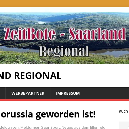
ND REGIONAL
WERBEPARTNER
IMPRESSUM
Borussia geworden ist!
Bauernproteste auch im S
 Meldungen
,
Meldungen Saar Sport
,
Neues aus dem Ellenfeld
,