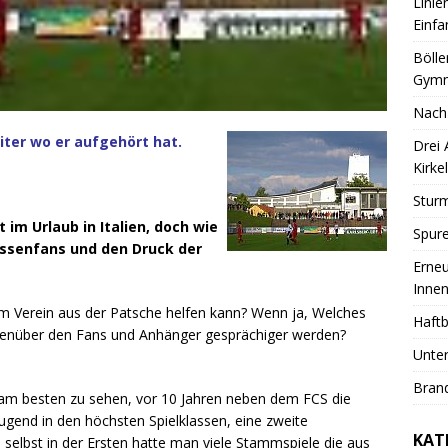
Linie
Einfa
Bölle
Gymn
Nach
iter wo er aufgehört hat.
Drei
Kirkel
Sturm
 im Urlaub in Italien, doch wie
Spure
ussenfans und den Druck der
Erneu
Innen
dem Verein aus der Patsche helfen kann? Wenn ja, Welches
Haftb
egenüber den Fans und Anhänger gesprächiger werden?
Unter
Brand
a am besten zu sehen, vor 10 Jahren neben dem FCS die
Jugend in den höchsten Spielklassen, eine zweite
KAT
 selbst in der Ersten hatte man viele Stammspiele die aus