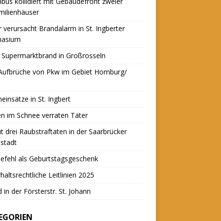
nbus kollidiert mit Gebäudefront zweier
milienhäuser
r verursacht Brandalarm in St. Ingberter
asium
 Supermarktbrand in Großrosseln
 Aufbrüche von Pkw im Gebiet Homburg/
einsätze in St. Ingbert
n im Schnee verraten Täter
t drei Raubstraftaten in der Saarbrücker
stadt
efehl als Geburtstagsgeschenk
haltsrechtliche Leitlinien 2025
 in der Försterstr. St. Johann
EGORIEN