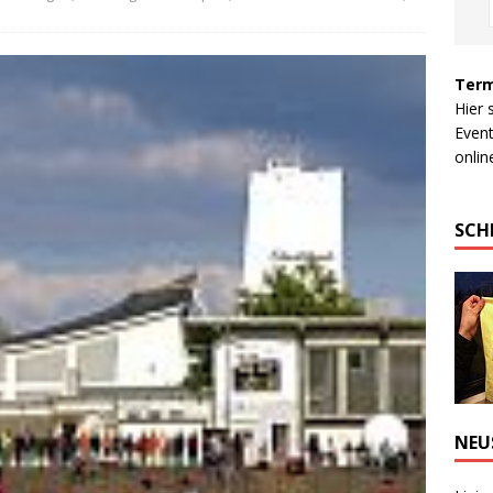
Term
Hier 
Event
online
SCH
NEU