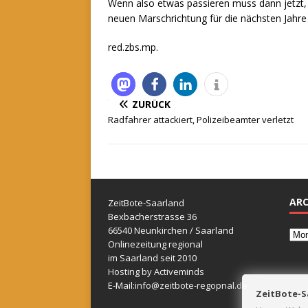
Wenn also etwas passieren muss dann jetzt,
neuen Marschrichtung für die nächsten Jahre
red.zbs.mp.
ZURÜCK
Radfahrer attackiert, Polizeibeamter verletzt
ARC
ZeitBote-Saarland
Bexbacherstrasse 36
66540 Neunkirchen / Saarland
Onlinezeitung regional
im Saarland seit 2010
Hosting by Activeminds
E-Mail:
info@zeitbote-regopnal.de
ZeitBote-S