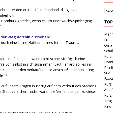
mehr unter den ersten 10 im Saarland, die ganzen
überholt !
r Homburg geredet, wenn es um Nachwuchs-Spieler ging.
TOP
“
Mann 
l der Weg dorthin aussehen?
Erneu
nur noch eine kleine Hoffnung eines fernen Traums.
Oma B
Schal
Kurz 
iger eine Ruine, und wenn nicht schnellstmöglich eine
Homb
Jahre von selbst in sich zusammen. Laut Ferraro soll es im
Peinl
irchen über den Verkauf und die anschließende Sanierung
Süd
deln?
Faas
Kurz 
n auf unsere Fragen in Bezug auf dem Verkauf des Stadions
Aus P
e Stadt versichert hatte, waren die Verhandlungen zu dieser
Kurz 
Tragi
Kind