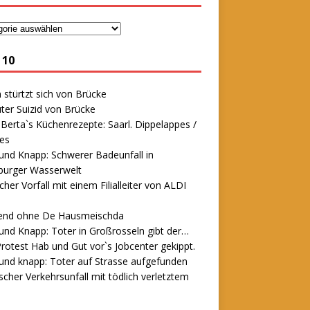
 10
stürtzt sich von Brücke
ter Suizid von Brücke
erta`s Küchenrezepte: Saarl. Dippelappes /
es
und Knapp: Schwerer Badeunfall in
urger Wasserwelt
icher Vorfall mit einem Filialleiter von ALDI
end ohne De Hausmeischda
und Knapp: Toter in Großrosseln gibt der…
rotest Hab und Gut vor`s Jobcenter gekippt.
und knapp: Toter auf Strasse aufgefunden
scher Verkehrsunfall mit tödlich verletztem