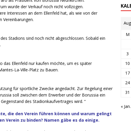
raro als Präsident von Borussia Neunkirchen.
KAL
arum wurde der Verkauf noch nicht vollzogen.
dere Interessen an dem Ellenfeld hat, als wie von der
n Vereinbarungen.
Aug
M
des Stadions sind noch nicht abgeschlossen. Sobald ein
.
3
10
ro das Ellenfeld nur kaufen möchte, um es später
Mantes-La-Ville-Platz zu Bauen.
17
24
Nutzung für sportliche Zwecke angedacht. Zur Regelung einer
31
russia soll zwischen dem Erwerber und der Borussia ein
 Gegenstand des Stadionkaufvertrages wird. “
« Jan.
ute, die den Verein führen können und warum gelingt
den Verein zu binden? Namen gäbe es da einige.