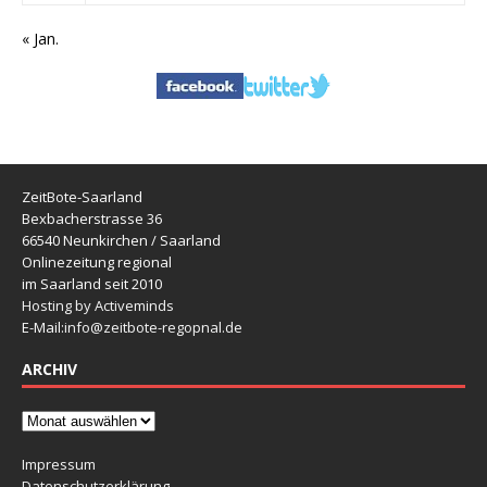
« Jan.
ZeitBote-Saarland
Bexbacherstrasse 36
66540 Neunkirchen / Saarland
Onlinezeitung regional
im Saarland seit 2010
Hosting by Activeminds
E-Mail:
info@zeitbote-regopnal.de
ARCHIV
Impressum
Datenschutzerklärung