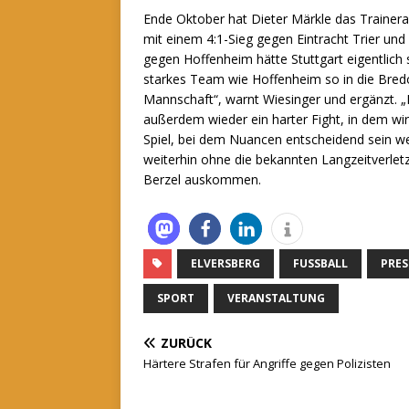
Ende Oktober hat Dieter Märkle das Trainer
mit einem 4:1-Sieg gegen Eintracht Trier und
gegen Hoffenheim hätte Stuttgart eigentlic
starkes Team wie Hoffenheim so in die Bredoui
Mannschaft“, warnt Wiesinger und ergänzt. 
außerdem wieder ein harter Fight, in dem wir
Spiel, bei dem Nuancen entscheidend sein we
weiterhin ohne die bekannten Langzeitverlet
Berzel auskommen.
ELVERSBERG
FUSSBALL
PRES
SPORT
VERANSTALTUNG
ZURÜCK
Härtere Strafen für Angriffe gegen Polizisten