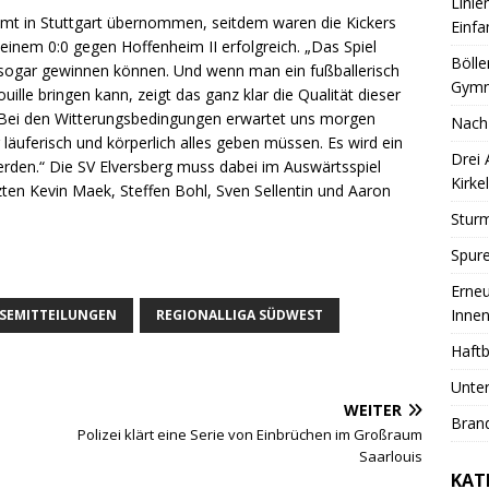
Linie
amt in Stuttgart übernommen, seitdem waren die Kickers
Einfa
 einem 0:0 gegen Hoffenheim II erfolgreich. „Das Spiel
Bölle
h sogar gewinnen können. Und wenn man ein fußballerisch
Gymn
lle bringen kann, zeigt das ganz klar die Qualität dieser
„Bei den Witterungsbedingungen erwartet uns morgen
Nach
 läuferisch und körperlich alles geben müssen. Es wird ein
Drei
rden.“ Die SV Elversberg muss dabei im Auswärtsspiel
Kirkel
zten Kevin Maek, Steffen Bohl, Sven Sellentin und Aaron
Sturm
Spure
Erneu
Innen
SEMITTEILUNGEN
REGIONALLIGA SÜDWEST
Haftb
Unter
WEITER
Brand
Polizei klärt eine Serie von Einbrüchen im Großraum
Saarlouis
KAT