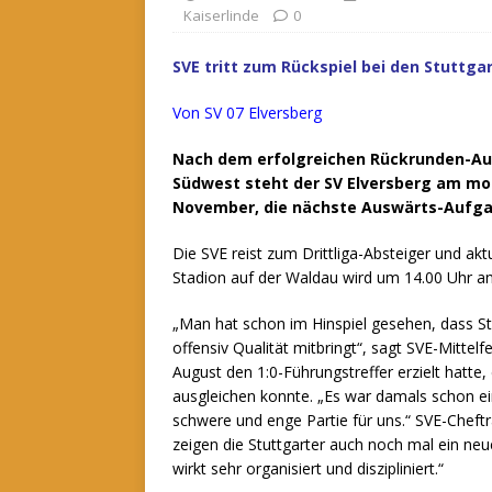
Kaiserlinde
0
SVE tritt zum Rückspiel bei den Stuttgar
Von SV 07 Elversberg
Nach dem erfolgreichen Rückrunden-Auf
Südwest steht der SV Elversberg am mo
November, die nächste Auswärts-Aufga
Die SVE reist zum Drittliga-Absteiger und akt
Stadion auf der Waldau wird um 14.00 Uhr an
„Man hat schon im Hinspiel gesehen, dass Stu
offensiv Qualität mitbringt“, sagt SVE-Mitte
August den 1:0-Führungstreffer erzielt hatte
ausgleichen konnte. „Es war damals schon ei
schwere und enge Partie für uns.“ SVE-Cheft
zeigen die Stuttgarter auch noch mal ein neue
wirkt sehr organisiert und diszipliniert.“