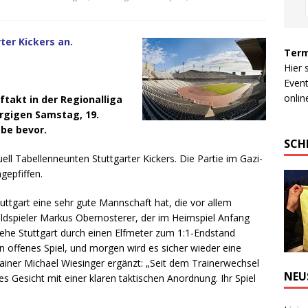
ter Kickers an.
Term
Hier 
Event
online
takt in der Regionalliga
rgigen Samstag, 19.
be bevor.
SCH
uell Tabellenneunten Stuttgarter Kickers. Die Partie im Gazi-
gepfiffen.
ttgart eine sehr gute Mannschaft hat, die vor allem
lfeldspieler Markus Obernosterer, der im Heimspiel Anfang
, ehe Stuttgart durch einen Elfmeter zum 1:1-Endstand
n offenes Spiel, und morgen wird es sicher wieder eine
rainer Michael Wiesinger ergänzt: „Seit dem Trainerwechsel
NEU
s Gesicht mit einer klaren taktischen Anordnung. Ihr Spiel