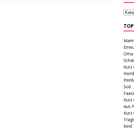
TOP
Mann 
Erneu
Oma B
Schal
Kurz 
Homb
Peinl
Süd
Faas
Kurz 
Aus P
Kurz 
Tragi
Kind