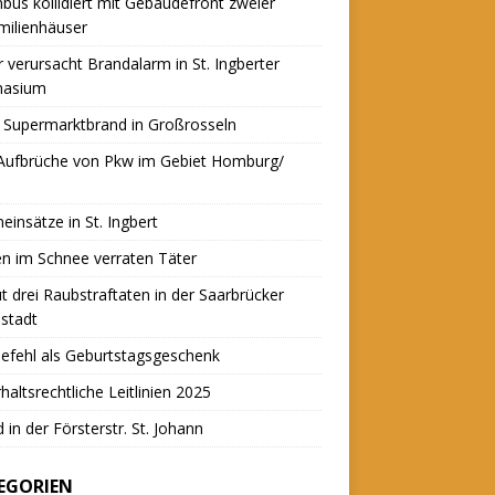
nbus kollidiert mit Gebäudefront zweier
milienhäuser
r verursacht Brandalarm in St. Ingberter
asium
 Supermarktbrand in Großrosseln
 Aufbrüche von Pkw im Gebiet Homburg/
einsätze in St. Ingbert
n im Schnee verraten Täter
t drei Raubstraftaten in der Saarbrücker
stadt
efehl als Geburtstagsgeschenk
haltsrechtliche Leitlinien 2025
 in der Försterstr. St. Johann
EGORIEN