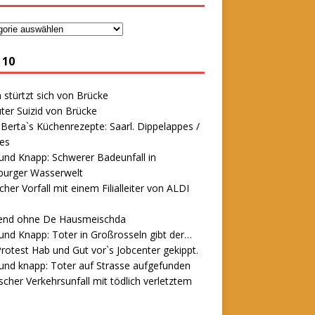
 10
stürtzt sich von Brücke
ter Suizid von Brücke
erta`s Küchenrezepte: Saarl. Dippelappes /
es
und Knapp: Schwerer Badeunfall in
urger Wasserwelt
icher Vorfall mit einem Filialleiter von ALDI
end ohne De Hausmeischda
und Knapp: Toter in Großrosseln gibt der…
rotest Hab und Gut vor`s Jobcenter gekippt.
und knapp: Toter auf Strasse aufgefunden
scher Verkehrsunfall mit tödlich verletztem