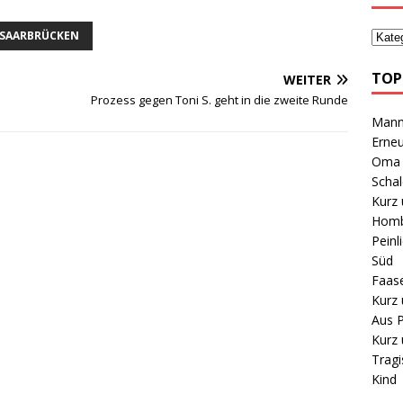
SAARBRÜCKEN
TOP
WEITER
Prozess gegen Toni S. geht in die zweite Runde
Mann 
Erneu
Oma B
Schal
Kurz 
Homb
Peinl
Süd
Faas
Kurz 
Aus P
Kurz 
Tragi
Kind