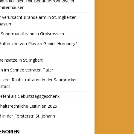
nbus kollidiert mit Gebäudefront zweier
milienhäuser
r verursacht Brandalarm in St. Ingberter
asium
 Supermarktbrand in Großrosseln
 Aufbrüche von Pkw im Gebiet Homburg/
einsätze in St. Ingbert
n im Schnee verraten Täter
t drei Raubstraftaten in der Saarbrücker
stadt
efehl als Geburtstagsgeschenk
haltsrechtliche Leitlinien 2025
 in der Försterstr. St. Johann
EGORIEN