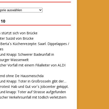
 10
stürtzt sich von Brücke
ter Suizid von Brücke
erta`s Küchenrezepte: Saarl. Dippelappes /
es
und Knapp: Schwerer Badeunfall in
urger Wasserwelt
icher Vorfall mit einem Filialleiter von ALDI
end ohne De Hausmeischda
und Knapp: Toter in Großrosseln gibt der…
rotest Hab und Gut vor`s Jobcenter gekippt.
und knapp: Toter auf Strasse aufgefunden
scher Verkehrsunfall mit tödlich verletztem