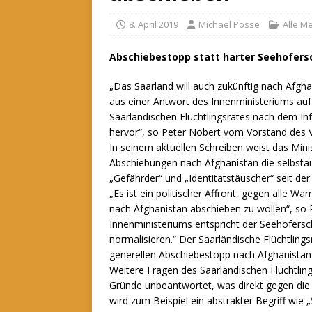
8. April 2019
Michael Posse
Alle M
Abschiebestopp statt harter Seehofersc
„Das Saarland will auch zukünftig nach Afgha
aus einer Antwort des Innenministeriums auf
Saarländischen Flüchtlingsrates nach dem In
hervor“, so Peter Nobert vom Vorstand des V
In seinem aktuellen Schreiben weist das Mini
Abschiebungen nach Afghanistan die selbstau
„Gefährder“ und „Identitätstäuscher“ seit de
„Es ist ein politischer Affront, gegen alle
nach Afghanistan abschieben zu wollen“, so 
Innenministeriums entspricht der Seehofersch
normalisieren.“ Der Saarländische Flüchtlings
generellen Abschiebestopp nach Afghanistan 
Weitere Fragen des Saarländischen Flüchtlin
Gründe unbeantwortet, was direkt gegen die 
wird zum Beispiel ein abstrakter Begriff wie 