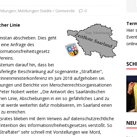
eldungen
,
Meldungen Städte / Gemeinde
0
Term
her Linie
Hier 
Event
nistan abschieben. Dies geht
online
 eine Anfrage des
formationsfreiheitsgesetz
ereins.
SCH
sterium darauf hin, dass bei
ferlegte Beschränkung auf sogenannte „Straftäter“,
r Innenministerkonferenz im Juni 2018 aufgehoben sei.
 Warnungen und Berichte von Menschenrechtsorganisationen
Peter Nobert weiter. „Die Antwort des Saarländischen
en Linie, Abschiebungen in ein so gefährliches Land zu
rat werde weiterhin dafür mobilisieren, im Saarland einen
zu erreichen.
gsrates blieben mit dem Verweis auf datenschutzrechtliche
NEU
Intention des Informationsfreiheitsgesetzes verstößt. So
„Straftäter“ sehr schnell mit Vorstellungen wie Mord,