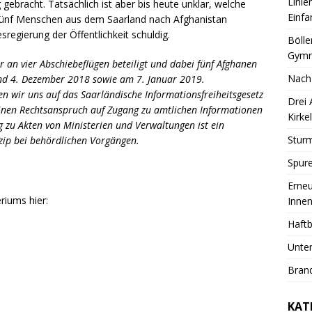
Linie
gebracht. Tatsächlich ist aber bis heute unklar, welche
Einfa
, fünf Menschen aus dem Saarland nach Afghanistan
regierung der Öffentlichkeit schuldig.
Bölle
Gymn
r an vier Abschiebeflügen beteiligt und dabei fünf Afghanen
Nach
nd 4. Dezember 2018 sowie am 7. Januar 2019.
n wir uns auf das Saarländische Informationsfreiheitsgesetz
Drei
einen Rechtsanspruch auf Zugang zu amtlichen Informationen
Kirkel
 zu Akten von Ministerien und Verwaltungen ist ein
Sturm
nzip bei behördlichen Vorgängen.
Spure
Erneu
riums hier:
Innen
Haftb
Unter
Brand
KAT