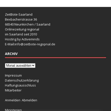
ZeitBote-Saarland
Bexbacherstrasse 36
66540 Neunkirchen / Saarland
Onlinezeitung regional
im Saarland seit 2010
Hosting by Activeminds
E-Mail:
info@zeitbote-regopnal.de
ARCHIV
Impressum
Datenschutzerklärung
Haftungsausschluss
Mitarbeiter
Anmelden
Abmelden
Ministerien