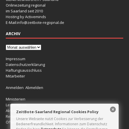
Onlinezeitung regional
im Saarland seit 2010
Hosting by Activeminds
E-Mail:
info@zeitbote-regopnal.de
ARCHIV
Impressum
Datenschutzerklärung
Haftungsausschluss
Mitarbeiter
Anmelden
Abmelden
Ministerien
Leserreport
Aktuelle Blitzer
ZeitBote-Saarland Regional Cookies Policy
Redaktionelle Beiträge
Unsere Webseite nutzt Cookies zur Verbesserung der
Öffentlichkeitsfahndungen
Bedienerfreundlichkeit. Informationen zum Datenschutz