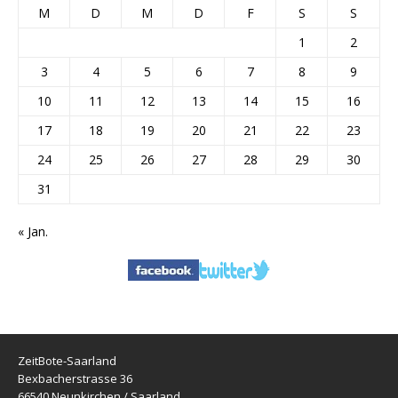
M
D
M
D
F
S
S
1
2
3
4
5
6
7
8
9
10
11
12
13
14
15
16
17
18
19
20
21
22
23
24
25
26
27
28
29
30
31
« Jan.
ZeitBote-Saarland
Bexbacherstrasse 36
66540 Neunkirchen / Saarland