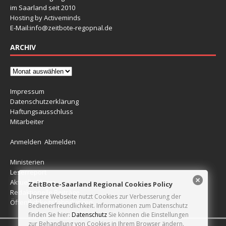
im Saarland seit 2010
Hosting by Activeminds
E-Mail:
info@zeitbote-regopnal.de
ARCHIV
Impressum
Datenschutzerklärung
Haftungsausschluss
Mitarbeiter
Anmelden
Abmelden
Ministerien
Leserreport
Aktuelle Blitzer
ZeitBote-Saarland Regional Cookies Policy
Redaktionelle Beiträge
Unsere Webseite nutzt Cookies zur Verbesserung der
Öffentlichkeitsfahndungen
Bedienerfreundlichkeit. Informationen zum Datenschutz
finden Sie hier:
Datenschutz
Sie können die Einstellungen
zur Behandlung von Cookies in Ihrem Browser ändern.