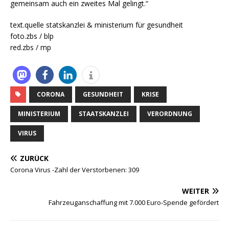
gemeinsam auch ein zweites Mal gelingt.“
text.quelle statskanzlei & ministerium für gesundheit
foto.zbs / blp
red.zbs / mp
CORONA
GESUNDHEIT
KRISE
MINISTERIUM
STAATSKANZLEI
VERORDNUNG
VIRUS
ZURÜCK
Corona Virus -Zahl der Verstorbenen: 309
WEITER
Fahrzeuganschaffung mit 7.000 Euro-Spende gefördert