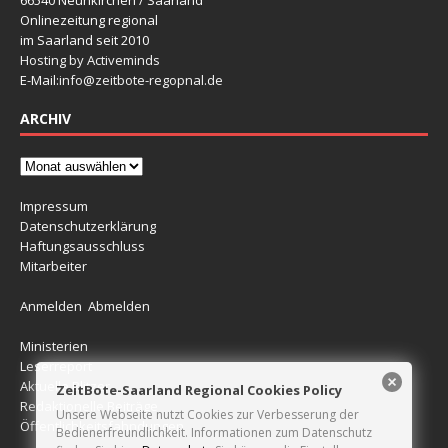
66540 Neunkirchen / Saarland
Onlinezeitung regional
im Saarland seit 2010
Hosting by Activeminds
E-Mail:
info@zeitbote-regopnal.de
ARCHIV
Impressum
Datenschutzerklärung
Haftungsausschluss
Mitarbeiter
Anmelden
Abmelden
Ministerien
Leserreport
Aktuelle Blitzer
ZeitBote-Saarland Regional Cookies Policy
Redaktionelle Beiträge
Unsere Webseite nutzt Cookies zur Verbesserung der
Öffentlichkeitsfahndungen
Bedienerfreundlichkeit. Informationen zum Datenschutz