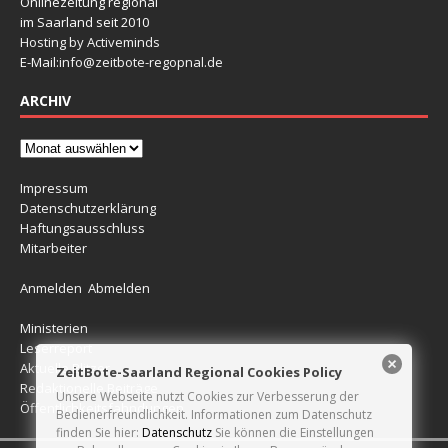
Onlinezeitung regional
im Saarland seit 2010
Hosting by Activeminds
E-Mail:
info@zeitbote-regopnal.de
ARCHIV
Impressum
Datenschutzerklärung
Haftungsausschluss
Mitarbeiter
Anmelden
Abmelden
Ministerien
Leserreport
Aktuelle Blitzer
ZeitBote-Saarland Regional Cookies Policy
Redaktionelle Beiträge
Unsere Webseite nutzt Cookies zur Verbesserung der
Öffentlichkeitsfahndungen
Bedienerfreundlichkeit. Informationen zum Datenschutz
finden Sie hier:
Datenschutz
Sie können die Einstellungen