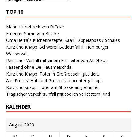
TOP 10
Mann stürtzt sich von Brücke
Erneuter Suizid von Brücke
Oma Berta`s Küchenrezepte: Saarl. Dippelappes / Schales
Kurz und Knapp: Schwerer Badeunfall in Homburger
Wasserwelt
Peinlicher Vorfall mit einem Filialleiter von ALDI Süd
Faasend ohne De Hausmeischda
Kurz und Knapp: Toter in Großrosseln gibt der…
Aus Protest Hab und Gut vor`s Jobcenter gekippt.
Kurz und knapp: Toter auf Strasse aufgefunden
Tragischer Verkehrsunfall mit tödlich verletztem Kind
KALENDER
August 2026
M
D
M
D
F
S
S