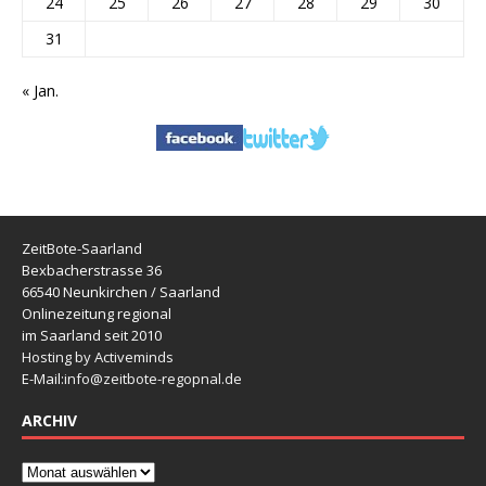
24
25
26
27
28
29
30
31
« Jan.
ZeitBote-Saarland
Bexbacherstrasse 36
66540 Neunkirchen / Saarland
Onlinezeitung regional
im Saarland seit 2010
Hosting by Activeminds
E-Mail:
info@zeitbote-regopnal.de
ARCHIV