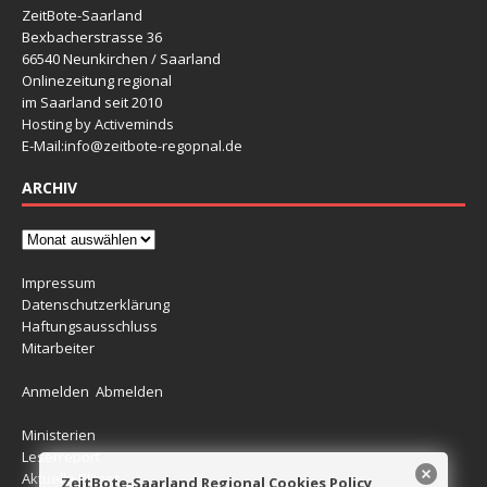
ZeitBote-Saarland
Bexbacherstrasse 36
66540 Neunkirchen / Saarland
Onlinezeitung regional
im Saarland seit 2010
Hosting by Activeminds
E-Mail:
info@zeitbote-regopnal.de
ARCHIV
Impressum
Datenschutzerklärung
Haftungsausschluss
Mitarbeiter
Anmelden
Abmelden
Ministerien
Leserreport
Aktuelle Blitzer
ZeitBote-Saarland Regional Cookies Policy