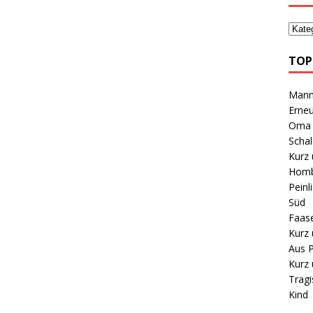
TOP
Mann 
Erneu
Oma B
Schal
Kurz 
Homb
Peinl
Süd
Faas
Kurz 
Aus P
Kurz 
Tragi
Kind