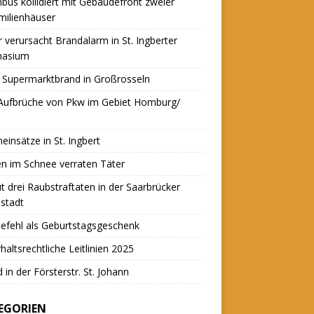
nbus kollidiert mit Gebäudefront zweier
milienhäuser
r verursacht Brandalarm in St. Ingberter
asium
 Supermarktbrand in Großrosseln
 Aufbrüche von Pkw im Gebiet Homburg/
einsätze in St. Ingbert
n im Schnee verraten Täter
t drei Raubstraftaten in der Saarbrücker
stadt
efehl als Geburtstagsgeschenk
haltsrechtliche Leitlinien 2025
 in der Försterstr. St. Johann
EGORIEN