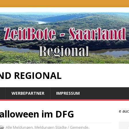
ND REGIONAL
WERBEPARTNER
IMPRESSUM
Halloween im DFG
Bauernproteste auch i
Alle Meldungen
,
Meldungen Städte / Gemeinde
,