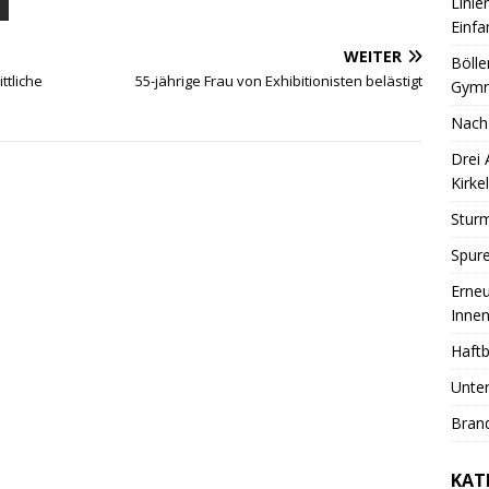
Linie
Einfa
WEITER
Bölle
ttliche
55-jährige Frau von Exhibitionisten belästigt
Gymn
Nach
Drei
Kirkel
Sturm
Spure
Erneu
Innen
Haftb
Unter
Brand
KAT