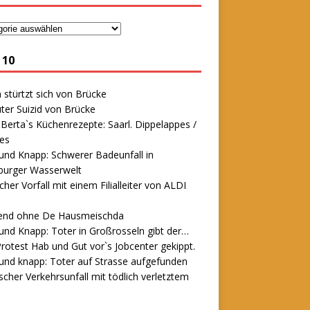
 10
stürtzt sich von Brücke
ter Suizid von Brücke
erta`s Küchenrezepte: Saarl. Dippelappes /
es
und Knapp: Schwerer Badeunfall in
urger Wasserwelt
icher Vorfall mit einem Filialleiter von ALDI
end ohne De Hausmeischda
und Knapp: Toter in Großrosseln gibt der…
rotest Hab und Gut vor`s Jobcenter gekippt.
und knapp: Toter auf Strasse aufgefunden
scher Verkehrsunfall mit tödlich verletztem