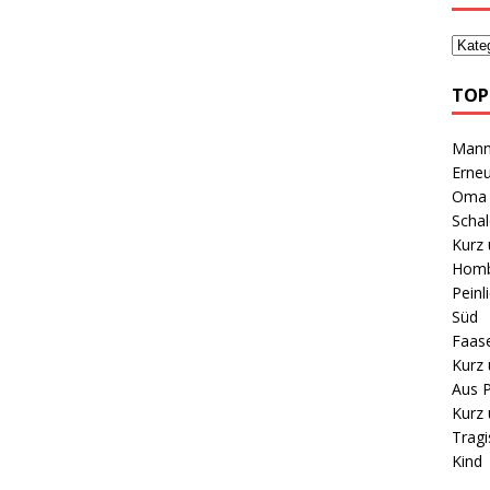
TOP
Mann 
Erneu
Oma B
Schal
Kurz 
Homb
Peinl
Süd
Faas
Kurz 
Aus P
Kurz 
Tragi
Kind