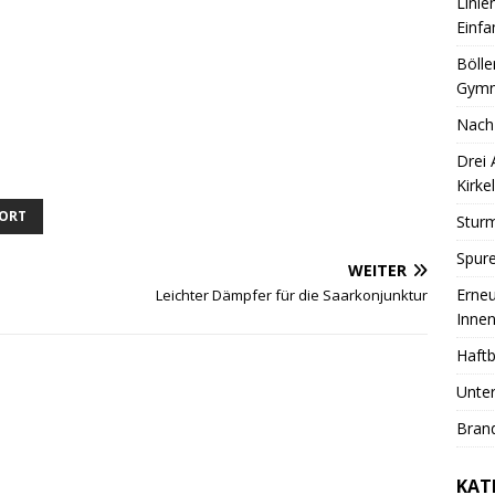
Linie
Einfa
Bölle
Gymn
Nach
Drei
Kirkel
ORT
Sturm
Spure
WEITER
Erneu
Leichter Dämpfer für die Saarkonjunktur
Innen
Haftb
Unter
Brand
KAT