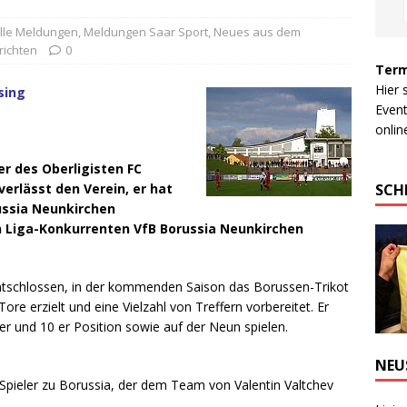
lle Meldungen
,
Meldungen Saar Sport
,
Neues aus dem
richten
0
Term
Hier 
sing
Event
online
er des Oberligisten FC
SCH
verlässt den Verein, er hat
russia Neunkirchen
n Liga-Konkurrenten VfB Borussia Neunkirchen
u entschlossen, in der kommenden Saison das Borussen-Trikot
ore erzielt und eine Vielzahl von Treffern vorbereitet. Er
r und 10 er Position sowie auf der Neun spielen.
NEU
r Spieler zu Borussia, der dem Team von Valentin Valtchev