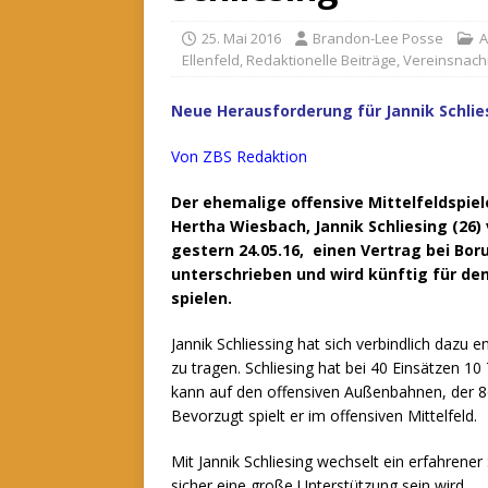
25. Mai 2016
Brandon-Lee Posse
A
Ellenfeld
,
Redaktionelle Beiträge
,
Vereinsnach
Neue Herausforderung für Jannik Schlie
Von ZBS Redaktion
Der ehemalige offensive Mittelfeldspiel
Hertha Wiesbach, Jannik Schliesing (26) 
gestern 24.05.16, einen Vertrag bei Bo
unterschrieben und wird künftig für de
spielen.
Jannik Schliessing hat sich verbindlich daz
zu tragen. Schliesing hat bei 40
Einsätzen 10 T
kann auf den offensiven Außenbahnen, der 8e
Bevorzugt spielt er im offensiven Mittelfeld.
Mit Jannik Schliesing wechselt ein erfahrene
sicher eine große Unterstützung sein wird.