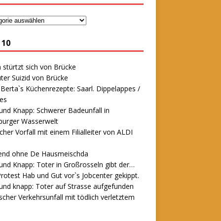
 10
stürtzt sich von Brücke
ter Suizid von Brücke
erta`s Küchenrezepte: Saarl. Dippelappes /
es
und Knapp: Schwerer Badeunfall in
urger Wasserwelt
icher Vorfall mit einem Filialleiter von ALDI
end ohne De Hausmeischda
und Knapp: Toter in Großrosseln gibt der…
rotest Hab und Gut vor`s Jobcenter gekippt.
und knapp: Toter auf Strasse aufgefunden
scher Verkehrsunfall mit tödlich verletztem