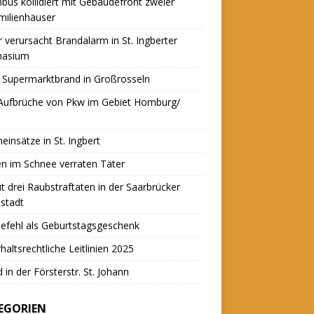
nbus kollidiert mit Gebäudefront zweier
milienhäuser
r verursacht Brandalarm in St. Ingberter
asium
 Supermarktbrand in Großrosseln
 Aufbrüche von Pkw im Gebiet Homburg/
einsätze in St. Ingbert
n im Schnee verraten Täter
t drei Raubstraftaten in der Saarbrücker
stadt
efehl als Geburtstagsgeschenk
haltsrechtliche Leitlinien 2025
 in der Försterstr. St. Johann
EGORIEN