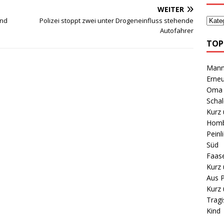
WEITER
und
Polizei stoppt zwei unter Drogeneinfluss stehende
Autofahrer
TOP
Mann 
Erneu
Oma B
Schal
Kurz 
Homb
Peinl
Süd
Faas
Kurz 
Aus P
Kurz 
Tragi
Kind