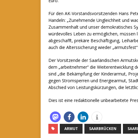
Euro.
Für den AK-Vorstandsvorsitzenden Hans Peter
Handeln: „Zunehmende Ungleichheit und wac
Zusammenhalt und unser demokratisches Sys
würdevolles Leben zu ermöglichen, müssen la
abgeschafft, prekäre Beschäftigung, Leihar
auch die Alterssicherung wieder „armutsfest
Der Vorsitzende der Saarländischen Armutsko
dem „arbeitnehmer“ die Weiterentwicklung de
sind „die Bekämpfung der Kinderarmut, Pr
gegen Stromsperren und Energiearmut, Stadt
Abschied von Leistungskürzungen, die letztli
Dies ist eine redaktionelle unbearbeitete Pr
ARMUT
SAARBRÜCKEN
SAAR