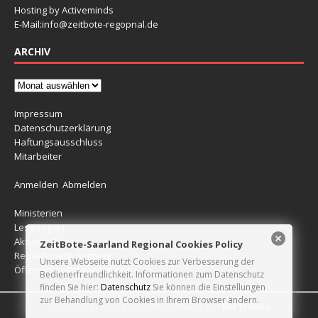
Hosting by Activeminds
E-Mail:
info@zeitbote-regopnal.de
ARCHIV
Impressum
Datenschutzerklärung
Haftungsausschluss
Mitarbeiter
Anmelden
Abmelden
Ministerien
Leserreport
Aktuelle Blitzer
ZeitBote-Saarland Regional Cookies Policy
Redaktionelle Beiträge
Unsere Webseite nutzt Cookies zur Verbesserung der
Öffentlichkeitsfahndungen
Bedienerfreundlichkeit. Informationen zum Datenschutz
finden Sie hier:
Datenschutz
Sie können die Einstellungen
zur Behandlung von Cookies in Ihrem Browser ändern.
Copyright © 2026 | WordPress Theme von
MH Themes