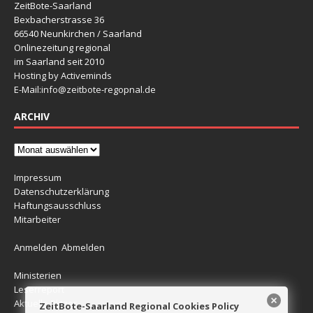
ZeitBote-Saarland
Bexbacherstrasse 36
66540 Neunkirchen / Saarland
Onlinezeitung regional
im Saarland seit 2010
Hosting by Activeminds
E-Mail:
info@zeitbote-regopnal.de
ARCHIV
Impressum
Datenschutzerklärung
Haftungsausschluss
Mitarbeiter
Anmelden
Abmelden
Ministerien
Leserreport
Aktuelle Blitzer
ZeitBote-Saarland Regional Cookies Policy