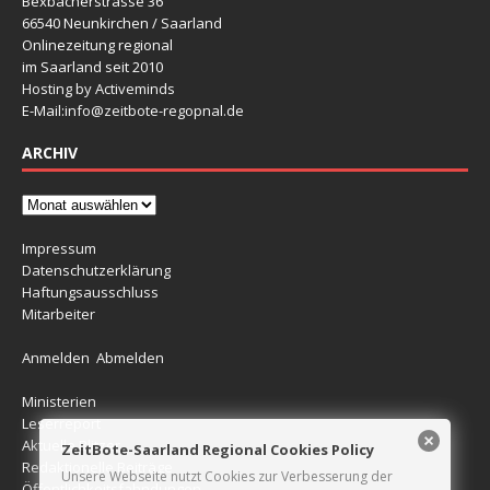
Bexbacherstrasse 36
66540 Neunkirchen / Saarland
Onlinezeitung regional
im Saarland seit 2010
Hosting by Activeminds
E-Mail:
info@zeitbote-regopnal.de
ARCHIV
Impressum
Datenschutzerklärung
Haftungsausschluss
Mitarbeiter
Anmelden
Abmelden
Ministerien
Leserreport
Aktuelle Blitzer
ZeitBote-Saarland Regional Cookies Policy
Redaktionelle Beiträge
Unsere Webseite nutzt Cookies zur Verbesserung der
Öffentlichkeitsfahndungen