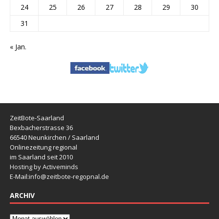
24
25
26
27
28
29
30
31
« Jan.
ZeitBote-Saarland
Bexbacherstrasse 36
66540 Neunkirchen / Saarland
Onlinezeitung regional
im Saarland seit 2010
Hosting by Activeminds
E-Mail:
info@zeitbote-regopnal.de
ARCHIV