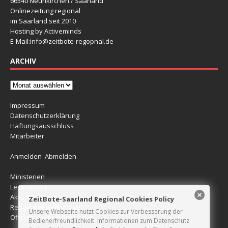
66540 Neunkirchen / Saarland
Onlinezeitung regional
im Saarland seit 2010
Hosting by Activeminds
E-Mail:
info@zeitbote-regopnal.de
ARCHIV
Impressum
Datenschutzerklärung
Haftungsausschluss
Mitarbeiter
Anmelden
Abmelden
Ministerien
Leserreport
Aktuelle Blitzer
ZeitBote-Saarland Regional Cookies Policy
Redaktionelle Beiträge
Unsere Webseite nutzt Cookies zur Verbesserung der
Öffentlichkeitsfahndungen
Bedienerfreundlichkeit. Informationen zum Datenschutz