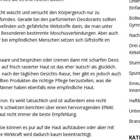
Linie
Einfa
cht wäscht und versucht den Körpergeruch nur zu
Bölle
fümdeo. Gerade bei den parfümierten Deodorants sollten
Gymn
finden sich gefährliche Wirkstoffe darin, die man unter
en im Besonderen bestimmte Moschusverbindungen. Aber auch
Nach
ur bei empfindlichen Menschen setzen sich Giftstoffe im
Drei
Kirkel
elhaare und besprühen oder cremen dann mit scharfen Deos
Sturm
f frisch rasierter Haut ist das eher ‘autsch’ als glücklich.
Spure
nach der täglichen Gesichts-Rasur, hier gibt es jedoch auch
en Produkten die richtige Pflege herzustellen, was die
Erneu
Männer haben ebenfalls eine empfindliche Haut.
Innen
Haftb
ron. Es wirkt tatsächlich und ist außerdem eine recht
rk schwitzen berichten über einen hervorragenden Effekt.
Unter
Haut nicht immer die beste Empfehlung.
Brand
ie können es pur auf die Haut aufstäuben oder aber mit
 Wirkkraft wird dadurch kaum beeinträchtigt.
KAT