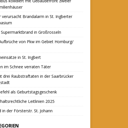
nbus kollidiert mit Gebäudefront zweier
milienhäuser
r verursacht Brandalarm in St. Ingberter
asium
 Supermarktbrand in Großrosseln
 Aufbrüche von Pkw im Gebiet Homburg/
einsätze in St. Ingbert
n im Schnee verraten Täter
t drei Raubstraftaten in der Saarbrücker
stadt
efehl als Geburtstagsgeschenk
haltsrechtliche Leitlinien 2025
 in der Försterstr. St. Johann
EGORIEN