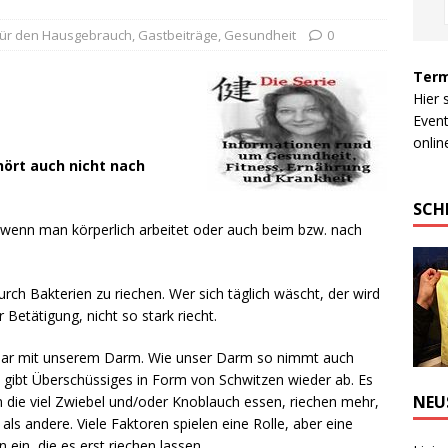
 für den Hausgebrauch
,
Gastbeiträge
,
Gesundheit
0
Term
Hier 
Event
online
hört auch nicht nach
SCH
 wenn man körperlich arbeitet oder auch beim bzw. nach
durch Bakterien zu riechen. Wer sich täglich wäscht, der wird
 Betätigung, nicht so stark riecht.
chbar mit unserem Darm. Wie unser Darm so nimmt auch
 gibt Überschüssiges in Form von Schwitzen wieder ab. Es
NEU
die viel Zwiebel und/oder Knoblauch essen, riechen mehr,
ls andere. Viele Faktoren spielen eine Rolle, aber eine
 ein, die es erst riechen lassen.