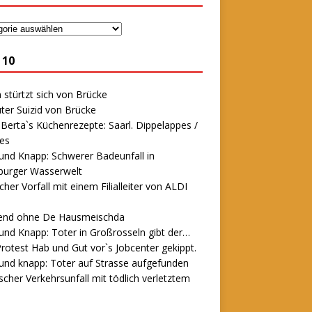
 10
stürtzt sich von Brücke
ter Suizid von Brücke
erta`s Küchenrezepte: Saarl. Dippelappes /
es
und Knapp: Schwerer Badeunfall in
urger Wasserwelt
icher Vorfall mit einem Filialleiter von ALDI
end ohne De Hausmeischda
und Knapp: Toter in Großrosseln gibt der…
rotest Hab und Gut vor`s Jobcenter gekippt.
und knapp: Toter auf Strasse aufgefunden
scher Verkehrsunfall mit tödlich verletztem