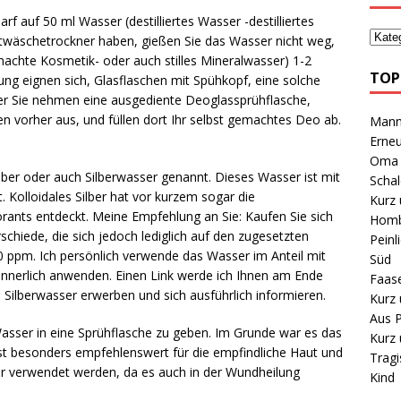
f auf 50 ml Wasser (destilliertes Wasser -destilliertes
wäschetrockner haben, gießen Sie das Wasser nicht weg,
machte Kosmetik- oder auch stilles Mineralwasser) 1-2
TOP
ung eignen sich, Glasflaschen mit Spühkopf, eine solche
er Sie nehmen eine ausgediente Deoglassprühflasche,
en vorher aus, und füllen dort Ihr selbst gemachtes Deo ab.
Mann 
Erneu
Oma B
lber oder auch Silberwasser genannt. Dieses Wasser ist mit
Schal
. Kolloidales Silber hat vor kurzem sogar die
Kurz 
rants entdeckt. Meine Empfehlung an Sie: Kaufen Sie sich
Homb
rschiede, die sich jedoch lediglich auf den zugesetzten
Peinl
00 ppm. Ich persönlich verwende das Wasser im Anteil mit
Süd
nnerlich anwenden. Einen Link werde ich Ihnen am Ende
Faas
 Silberwasser erwerben und sich ausführlich informieren.
Kurz 
Aus P
Wasser in eine Sprühflasche zu geben. Im Grunde war es das
Kurz 
t ist besonders empfehlenswert für die empfindliche Haut und
Tragi
ur verwendet werden, da es auch in der Wundheilung
Kind