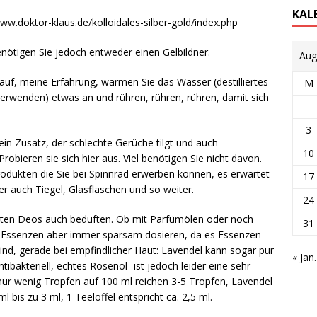
KAL
//www.doktor-klaus.de/kolloidales-silber-gold/index.php
enötigen Sie jedoch entweder einen Gelbildner.
Aug
 auf, meine Erfahrung, wärmen Sie das Wasser (destilliertes
M
erwenden) etwas an und rühren, rühren, rühren, damit sich
3
in Zusatz, der schlechte Gerüche tilgt und auch
10
obieren sie sich hier aus. Viel benötigen Sie nicht davon.
odukten die Sie bei Spinnrad erwerben können, es erwartet
17
r auch Tiegel, Glasflaschen und so weiter.
24
ellten Deos auch beduften. Ob mit Parfümölen oder noch
31
e Essenzen aber immer sparsam dosieren, da es Essenzen
sind, gerade bei empfindlicher Haut: Lavendel kann sogar pur
« Jan.
ibakteriell, echtes Rosenöl- ist jedoch leider eine sehr
nur wenig Tropfen auf 100 ml reichen 3-5 Tropfen, Lavendel
bis zu 3 ml, 1 Teelöffel entspricht ca. 2,5 ml.