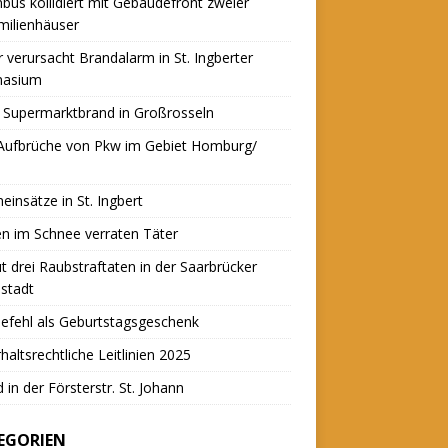
nbus kollidiert mit Gebäudefront zweier
milienhäuser
r verursacht Brandalarm in St. Ingberter
asium
 Supermarktbrand in Großrosseln
 Aufbrüche von Pkw im Gebiet Homburg/
einsätze in St. Ingbert
n im Schnee verraten Täter
t drei Raubstraftaten in der Saarbrücker
stadt
efehl als Geburtstagsgeschenk
haltsrechtliche Leitlinien 2025
 in der Försterstr. St. Johann
EGORIEN