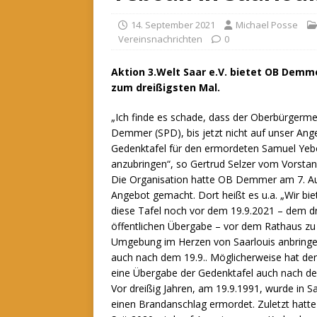
14. September 2021
Michael Posse
Vereinsnachrichten
0
Aktion 3.Welt Saar e.V. bietet OB Demme
zum dreißigsten Mal.
„Ich finde es schade, dass der Oberbürgermei
Demmer (SPD), bis jetzt nicht auf unser Ang
Gedenktafel für den ermordeten Samuel Ye
anzubringen“, so Gertrud Selzer vom Vorstand
Die Organisation hatte OB Demmer am 7. Aug
Angebot gemacht. Dort heißt es u.a. „Wir bie
diese Tafel noch vor dem 19.9.2021 – dem d
öffentlichen Übergabe – vor dem Rathaus zu ü
Umgebung im Herzen von Saarlouis anbringen
auch nach dem 19.9.. Möglicherweise hat der 
eine Übergabe der Gedenktafel auch nach dem
Vor dreißig Jahren, am 19.9.1991, wurde in 
einen Brandanschlag ermordet. Zuletzt hatte