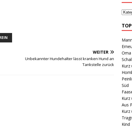
TOP
REIN
Mann 
Erneu
WEITER
Oma B
Unbekannter Hundehalter lässt kranken Hund an
Schal
Tankstelle zurück
Kurz 
Homb
Peinl
Süd
Faas
Kurz 
Aus P
Kurz 
Tragi
Kind