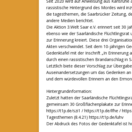
Seit 2020 wird auf Anweisung aus Karlsruhe a
rassistische Hintergrund des Mordes wird inz
die tagesthemen, die Saarbrücker Zeitung, de
andere Medien berichtet.
Die Aktion 3.Welt Saar e.V. erinnert seit 30 
ebenso wie der Saarländische Flüchtlingsrat 
zur Erinnerung kreiert. Diese drei Organisati
Akten verschwindet. Seit dem 10-jährigen G
Gedenktafel mit der Inschrift „In Erinnerung
durch einen rassistischen Brandanschlag in S
Letztlich biete dieser Vorschlag zur Übergab
Auseinandersetzungen um das Gedenken an 
und dem würdevollen Erinnern an den Ermor
Hintergrundinformation:
Zuletzt hatten der Saarländische Flüchtlingsr
gemeinsam 30 Großflächenplakate zur Erinner
https://t1p.de/szi1 / https://t1p.de/lfhe / https
Tagesthemen (8.4.21) https://t1p.de/luhv
Der Abdruck des Fotos der Gedenktafel ist ho