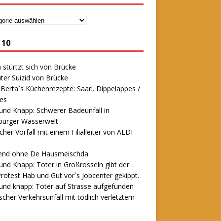
 10
stürtzt sich von Brücke
ter Suizid von Brücke
erta`s Küchenrezepte: Saarl. Dippelappes /
es
und Knapp: Schwerer Badeunfall in
urger Wasserwelt
icher Vorfall mit einem Filialleiter von ALDI
end ohne De Hausmeischda
und Knapp: Toter in Großrosseln gibt der…
rotest Hab und Gut vor`s Jobcenter gekippt.
und knapp: Toter auf Strasse aufgefunden
scher Verkehrsunfall mit tödlich verletztem