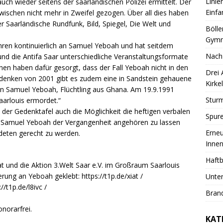
Linie
uch wieder seitens der saarländischen Polizei ermittelt. Der
Einfa
wischen nicht mehr in Zweifel gezogen. Über all dies haben
r Saarländische Rundfunk, Bild, Spiegel, Die Welt und
Bölle
Gymn
Jahren kontinuierlich an Samuel Yeboah und hat seitdem
Nach
und die Antifa Saar unterschiedliche Veranstaltungsformate
onen haben dafür gesorgt, dass der Fall Yeboah nicht in den
Drei
edenken von 2001 gibt es zudem eine in Sandstein gehauene
Kirkel
 an Samuel Yeboah, Flüchtling aus Ghana. Am 19.9.1991
Sturm
aarlouis ermordet.“
e der Gedenktafel auch die Möglichkeit die heftigen verbalen
Spure
Samuel Yeboah der Vergangenheit angehören zu lassen
Erneu
deten gerecht zu werden.
Innen
Haftb
at und die Aktion 3.Welt Saar e.V. im Großraum Saarlouis
ung an Yeboah geklebt: https://t1p.de/xiat /
Unter
://t1p.de/l8ivc /
Brand
norarfrei.
KAT