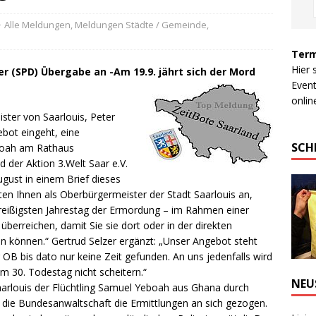
Alle Meldungen
,
Meldungen Städte / Gemeinde
,
Term
Hier 
r (SPD) Übergabe an -Am 19.9. jährt sich der Mord
Event
online
ster von Saarlouis, Peter
ebot eingeht, eine
SCH
boah am Rathaus
 der Aktion 3.Welt Saar e.V.
ust in einem Brief dieses
ten Ihnen als Oberbürgermeister der Stadt Saarlouis an,
reißigsten Jahrestag der Ermordung – im Rahmen einer
berreichen, damit Sie sie dort oder in der direkten
 können.“ Gertrud Selzer ergänzt: „Unser Angebot steht
OB bis dato nur keine Zeit gefunden. An uns jedenfalls wird
 30. Todestag nicht scheitern.“
NEU
Saarlouis der Flüchtling Samuel Yeboah aus Ghana durch
 die Bundesanwaltschaft die Ermittlungen an sich gezogen.