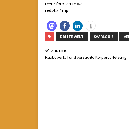
text / foto. dritte welt
red.zbs / mp
DRITTE WELT
SAARLOUIS
VE
ZURÜCK
Raubüberfall und versuchte Körperverletzung