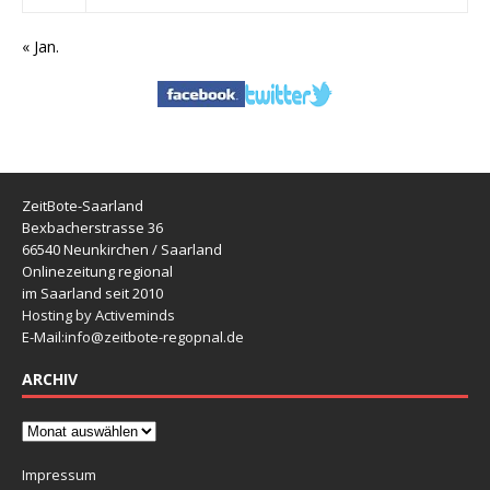
« Jan.
ZeitBote-Saarland
Bexbacherstrasse 36
66540 Neunkirchen / Saarland
Onlinezeitung regional
im Saarland seit 2010
Hosting by Activeminds
E-Mail:
info@zeitbote-regopnal.de
ARCHIV
Impressum