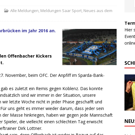
e
Alle Meldungen
,
Meldungen Saar Sport
,
Neues aus dem
Term
Hier 
arbrücken im Jahr 2016 an.
Event
online
den Offenbacher Kickers
SCH
t.
27. November, beim OFC. Der Anpfiff im Sparda-Bank-
gab es zuletzt ein Remis gegen Koblenz. Das konnte
rundsätzlich sind wir immer in der Situation, unsere
wir letzte Woche nicht in jeder Phase geschafft und
Für uns geht es immer wieder darum, dass jeder sein
n der Masse hinkriegen, haben wir gegen jede Mannschaft
NEU
r Spieler, die vielleicht einen schlechten Tag erwischt
ftrainer Dirk Lottner.
ragt sein, denn Offenbach ist weder in Bezug auf das