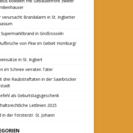
nbus kollidiert mit Gebäudefront zweier
milienhäuser
r verursacht Brandalarm in St. Ingberter
asium
 Supermarktbrand in Großrosseln
 Aufbrüche von Pkw im Gebiet Homburg/
einsätze in St. Ingbert
n im Schnee verraten Täter
t drei Raubstraftaten in der Saarbrücker
stadt
efehl als Geburtstagsgeschenk
haltsrechtliche Leitlinien 2025
 in der Försterstr. St. Johann
EGORIEN