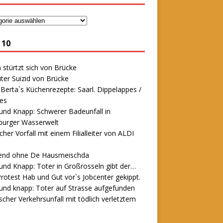
 10
stürtzt sich von Brücke
ter Suizid von Brücke
erta`s Küchenrezepte: Saarl. Dippelappes /
es
und Knapp: Schwerer Badeunfall in
urger Wasserwelt
icher Vorfall mit einem Filialleiter von ALDI
end ohne De Hausmeischda
und Knapp: Toter in Großrosseln gibt der…
rotest Hab und Gut vor`s Jobcenter gekippt.
und knapp: Toter auf Strasse aufgefunden
scher Verkehrsunfall mit tödlich verletztem