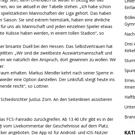
Linie
en, wo sie aktuell in der Tabelle stehen. „Ich habe schon
Einfa
 spielstärksten Mannschaften der Liga gehört. Das haben
Bölle
er Saison. Sie sind extrem heimstark, haben eine ähnliche
Gymn
s für uns als Mannschaft und jeden einzelnen Spieler etwas
ute Kulisse haben werden, in einem tollen Stadion“, so
Nach
Drei
r brisante Duell bei den Hessen. Das Selbstvertrauen hat
Kirkel
litten. „Wir sind die zweitbeste Auswärtsmannschaft und
en wir natürlich den Anspruch, dort gewinnen zu wollen. Wir
Sturm
er.
Spure
raum erhalten. Markus Mendler kehrt nach seiner Sperre in
ieder eine Option darstellen. Der Linksfuß steigt heute ins
Erneu
nende reicht“, so Lottner.
Innen
Haftb
Schiedsrichter Justus Zorn. An den Seitenlinien assistieren
Unter
Brand
 das FCS-Fanradio zurückgreifen. Ab 13.40 Uhr gibt es in der
lgt vom Livekommentar der Geschehnisse auf dem Platz.
KAT
icker angeboten. Die App ist für Android- und iOS-Nutzer