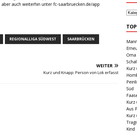
r, aber auch weiterhin unter fc-saarbruecken.de/app
TOP
REGIONALLIGA SÜDWEST
SAARBRÜCKEN
Mann 
Erneu
Oma B
Schal
WEITER
Kurz 
Kurz und Knapp: Person von Lok erfasst
Homb
Peinl
Süd
Faas
Kurz 
Aus P
Kurz 
Tragi
Kind