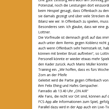
Potenzial, noch die Leistungen dort einzuordn
beim Hinspiel gesagt, dass Offenbach zu den
sie damals gezeigt und über viele Strecken d
Bilanz wie wir. In Offenbach zu spielen, mus
Besonderes sein. Ich glaube, dass wir eine g
Lottner.
Die Vorfreude ist demnach groß auf das imme
auch unter dem Remis gegen Koblenz nicht ge
auch wenn Offenbach sehr heimstark ist, hab
können mit breiter Brust auftreten“, so Lottn
Personell könnte er wieder etwas mehr Spiel
den Kader zurück. Auch Mario Müller könnte w
Training ein. „Wir hoffen, dass es fürs Woche
Zorn an der Pfeife
Geleitet wird die Partie gegen Offenbach von 
ihm Felix Ehing und Hafes Gerspacher.
Fanradio ab 13.40 Uhr „ON AIR“
Alle Fans, die nicht vor Ort sind, können auf
FCS-App alle Informationen zum Spiel, gefo
Parallel dazu wird in der App auch ein Live-T