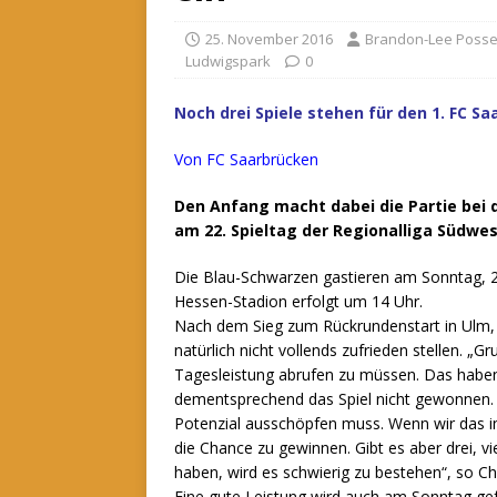
25. November 2016
Brandon-Lee Poss
Ludwigspark
0
Noch drei Spiele stehen für den 1. FC Sa
Von FC Saarbrücken
Den Anfang macht dabei die Partie bei 
am 22. Spieltag der Regionalliga Südwes
Die Blau-Schwarzen gastieren am Sonntag, 
Hessen-Stadion erfolgt um 14 Uhr.
Nach dem Sieg zum Rückrundenstart in Ulm, 
natürlich nicht vollends zufrieden stellen. „G
Tagesleistung abrufen zu müssen. Das haben 
dementsprechend das Spiel nicht gewonnen. 
Potenzial ausschöpfen muss. Wenn wir das i
die Chance zu gewinnen. Gibt es aber drei, vie
haben, wird es schwierig zu bestehen“, so Che
Eine gute Leistung wird auch am Sonntag gef