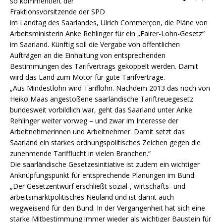
so kommentiert der
Fraktionsvorsitzende der SPD
im Landtag des Saarlandes, Ulrich Commerçon, die Pläne von
Arbeitsministerin Anke Rehlinger für ein „Fairer-Lohn-Gesetz“
im Saarland. Künftig soll die Vergabe von öffentlichen
Aufträgen an die Einhaltung von entsprechenden
Bestimmungen des Tarifvertrags gekoppelt werden.
Damit
wird das Land zum Motor für gute Tarifverträge.
„Aus Mindestlohn wird Tariflohn. Nachdem 2013 das noch von
Heiko Maas angestoßene saarländische Tariftreuegesetz
bundesweit vorbildlich war, geht das Saarland unter Anke
Rehlinger weiter vorweg – und zwar im Interesse der
Arbeitnehmerinnen und Arbeitnehmer. Damit setzt das
Saarland ein starkes ordnungspolitisches Zeichen gegen die
zunehmende Tarifflucht in vielen Branchen.“
Die saarländische Gesetzesinitiative ist zudem ein wichtiger
Anknüpfungspunkt für entsprechende Planungen im Bund:
„Der Gesetzentwurf erschließt sozial-, wirtschafts- und
arbeitsmarktpolitisches Neuland und ist damit auch
wegweisend für den Bund. In der Vergangenheit hat sich eine
starke Mitbestimmung immer wieder als wichtiger Baustein für