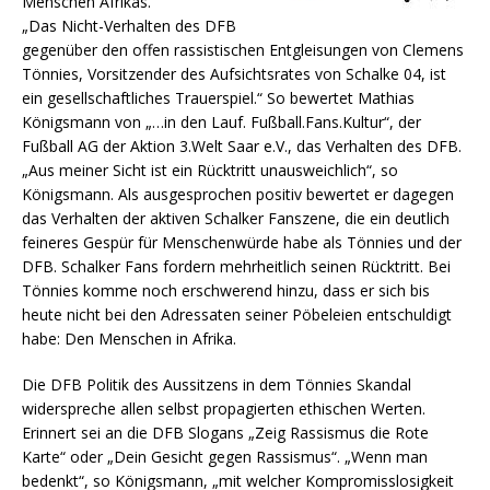
Menschen Afrikas.
„Das Nicht-Verhalten des DFB
gegenüber den offen rassistischen Entgleisungen von Clemens
Tönnies, Vorsitzender des Aufsichtsrates von Schalke 04, ist
ein gesellschaftliches Trauerspiel.
“ So bewertet Mathias
Königsmann von „…in den Lauf. Fußball.Fans.Kultur“, der
Fußball AG der Aktion 3.Welt Saar e.V., das Verhalten des DFB.
„Aus meiner Sicht ist ein Rücktritt unausweichlich“, so
Königsmann. Als ausgesprochen positiv bewertet er dagegen
das Verhalten der aktiven Schalker Fanszene, die ein deutlich
feineres Gespür für Menschenwürde habe als Tönnies und der
DFB. Schalker Fans fordern mehrheitlich seinen Rücktritt. Bei
Tönnies komme noch erschwerend hinzu, dass er sich bis
heute nicht bei den Adressaten seiner Pöbeleien entschuldigt
habe: Den Menschen in Afrika.
Die DFB Politik des Aussitzens in dem Tönnies Skandal
widerspreche allen selbst propagierten ethischen Werten.
Erinnert sei an die DFB Slogans „Zeig Rassismus die Rote
Karte“ oder „Dein Gesicht gegen Rassismus“. „Wenn man
bedenkt“, so Königsmann, „mit welcher Kompromisslosigkeit