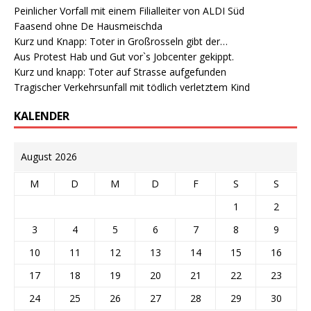
Peinlicher Vorfall mit einem Filialleiter von ALDI Süd
Faasend ohne De Hausmeischda
Kurz und Knapp: Toter in Großrosseln gibt der…
Aus Protest Hab und Gut vor`s Jobcenter gekippt.
Kurz und knapp: Toter auf Strasse aufgefunden
Tragischer Verkehrsunfall mit tödlich verletztem Kind
KALENDER
August 2026
M
D
M
D
F
S
S
1
2
3
4
5
6
7
8
9
10
11
12
13
14
15
16
17
18
19
20
21
22
23
24
25
26
27
28
29
30