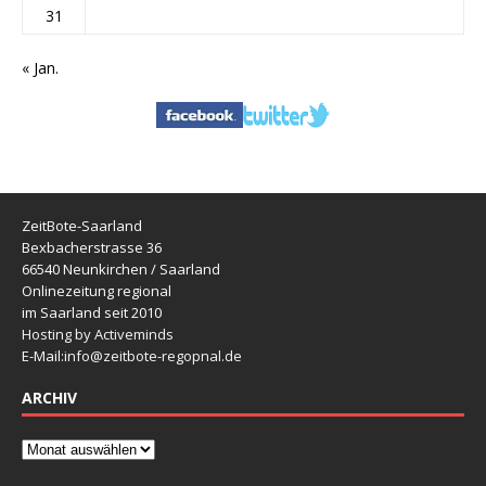
31
« Jan.
ZeitBote-Saarland
Bexbacherstrasse 36
66540 Neunkirchen / Saarland
Onlinezeitung regional
im Saarland seit 2010
Hosting by Activeminds
E-Mail:
info@zeitbote-regopnal.de
ARCHIV