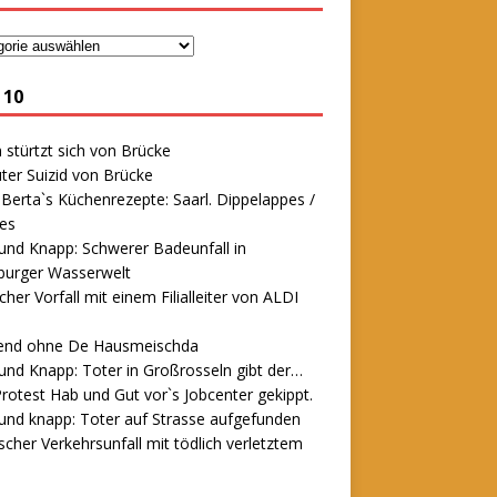
 10
stürtzt sich von Brücke
ter Suizid von Brücke
erta`s Küchenrezepte: Saarl. Dippelappes /
es
und Knapp: Schwerer Badeunfall in
urger Wasserwelt
icher Vorfall mit einem Filialleiter von ALDI
end ohne De Hausmeischda
und Knapp: Toter in Großrosseln gibt der…
rotest Hab und Gut vor`s Jobcenter gekippt.
und knapp: Toter auf Strasse aufgefunden
scher Verkehrsunfall mit tödlich verletztem