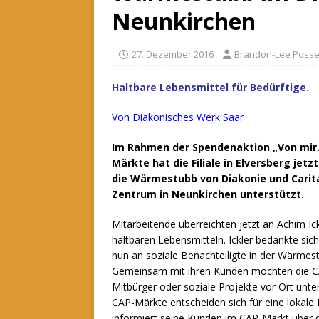
Neunkirchen
27. Dezember 2016
Brandon-Lee Poss
Haltbare Lebensmittel für Bedürftige.
Von Diakonisches Werk Saar
Im Rahmen der Spendenaktion „Von mir. 
Märkte hat die Filiale in Elversberg jet
die Wärmestubb von Diakonie und Carit
Zentrum in Neunkirchen unterstützt.
Mitarbeitende überreichten jetzt an Achim I
haltbaren Lebensmitteln. Ickler bedankte sich
nun an soziale Benachteiligte in der Wärmes
Gemeinsam mit ihren Kunden möchten die C
Mitbürger oder soziale Projekte vor Ort unters
CAP-Märkte entscheiden sich für eine lokale I
informiert seine Kunden im CAP-Markt über