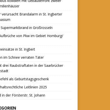
nbus kollidiert mit Gebäudefront zweier
milienhäuser
r verursacht Brandalarm in St. Ingberter
asium
 Supermarktbrand in Großrosseln
 Aufbrüche von Pkw im Gebiet Homburg/
einsätze in St. Ingbert
n im Schnee verraten Täter
t drei Raubstraftaten in der Saarbrücker
stadt
efehl als Geburtstagsgeschenk
haltsrechtliche Leitlinien 2025
 in der Försterstr. St. Johann
EGORIEN