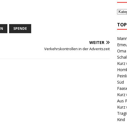
TOP
EN
SPENDE
Mann 
WEITER
Erneu
Verkehrskontrollen in der Adventszeit
Oma B
Schal
Kurz 
Homb
Peinl
Süd
Faas
Kurz 
Aus P
Kurz 
Tragi
Kind