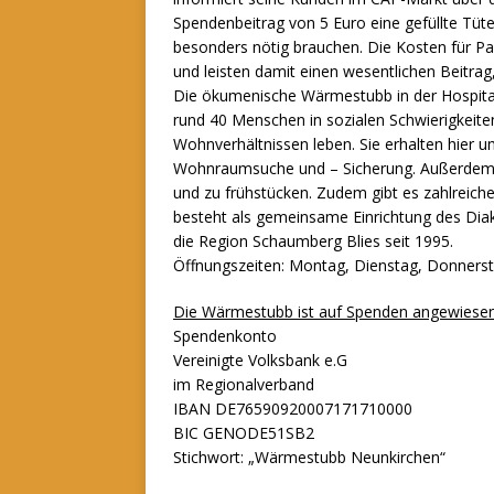
Spendenbeitrag von 5 Euro eine gefüllte Tüte
besonders nötig brauchen. Die Kosten für P
und leisten damit einen wesentlichen Beitr
Die ökumenische Wärmestubb in der Hospitals
rund 40 Menschen in sozialen Schwierigkeit
Wohnverhältnissen leben. Sie erhalten hier
Wohnraumsuche und – Sicherung. Außerdem b
und zu frühstücken. Zudem gibt es zahlreic
besteht als gemeinsame Einrichtung des Dia
die Region Schaumberg Blies seit 1995.
Öffnungszeiten: Montag, Dienstag, Donnersta
Die Wärmestubb ist auf Spenden angewiesen
Spendenkonto
Vereinigte Volksbank e.G
im Regionalverband
IBAN DE76590920007171710000
BIC GENODE51SB2
Stichwort: „Wärmestubb Neunkirchen“