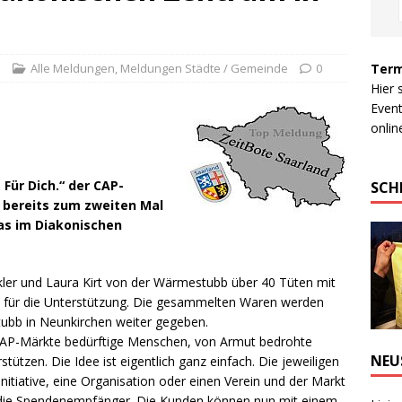
Term
e
Alle Meldungen
,
Meldungen Städte / Gemeinde
0
Hier 
Event
online
Für Dich.“ der CAP-
SCH
zt bereits zum zweiten Mal
as im Diakonischen
ckler und Laura Kirt von der Wärmestubb über 40 Tüten mit
 für die Unterstützung.
Die gesammelten Waren werden
tubb in Neunkirchen weiter gegeben.
AP-Märkte bedürftige Menschen, von Armut bedrohte
NEU
tützen. Die Idee ist eigentlich ganz einfach. Die jeweiligen
nitiative, eine Organisation oder einen Verein und der Markt
 die Spendenempfänger. Die Kunden können nun mit einem