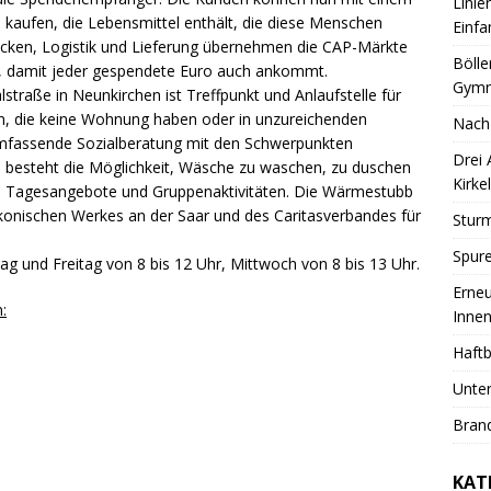
Linie
 kaufen, die Lebensmittel enthält, die diese Menschen
Einfa
acken, Logistik und Lieferung übernehmen die CAP-Märkte
Bölle
ag, damit jeder gespendete Euro auch ankommt.
Gymn
traße in Neunkirchen ist Treffpunkt und Anlaufstelle für
en, die keine Wohnung haben oder in unzureichenden
Nach
 umfassende Sozialberatung mit den Schwerpunkten
Drei
esteht die Möglichkeit, Wäsche zu waschen, zu duschen
Kirkel
he Tagesangebote und Gruppenaktivitäten. Die Wärmestubb
konischen Werkes an der Saar und des Caritasverbandes für
Sturm
Spure
g und Freitag von 8 bis 12 Uhr, Mittwoch von 8 bis 13 Uhr.
Erneu
:
Innen
Haftb
Unter
Brand
KAT