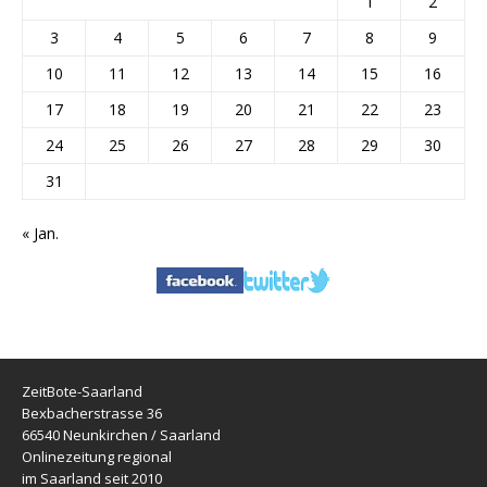
1
2
3
4
5
6
7
8
9
10
11
12
13
14
15
16
17
18
19
20
21
22
23
24
25
26
27
28
29
30
31
« Jan.
ZeitBote-Saarland
Bexbacherstrasse 36
66540 Neunkirchen / Saarland
Onlinezeitung regional
im Saarland seit 2010