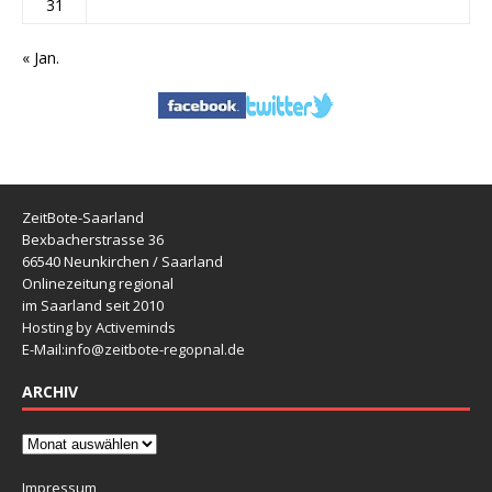
31
« Jan.
ZeitBote-Saarland
Bexbacherstrasse 36
66540 Neunkirchen / Saarland
Onlinezeitung regional
im Saarland seit 2010
Hosting by Activeminds
E-Mail:
info@zeitbote-regopnal.de
ARCHIV
Impressum