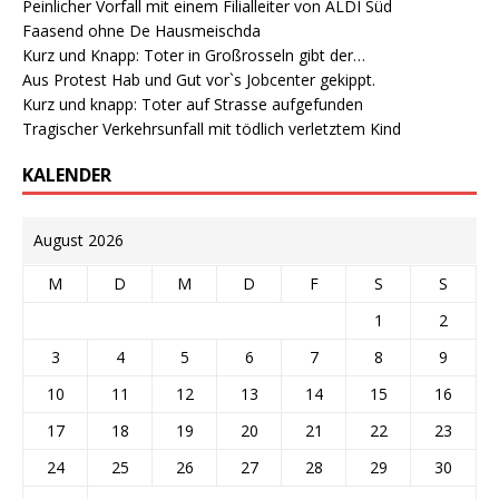
Peinlicher Vorfall mit einem Filialleiter von ALDI Süd
Faasend ohne De Hausmeischda
Kurz und Knapp: Toter in Großrosseln gibt der…
Aus Protest Hab und Gut vor`s Jobcenter gekippt.
Kurz und knapp: Toter auf Strasse aufgefunden
Tragischer Verkehrsunfall mit tödlich verletztem Kind
KALENDER
August 2026
M
D
M
D
F
S
S
1
2
3
4
5
6
7
8
9
10
11
12
13
14
15
16
17
18
19
20
21
22
23
24
25
26
27
28
29
30