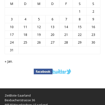
M
D
M
D
F
S
S
1
2
3
4
5
6
7
8
9
10
11
12
13
14
15
16
17
18
19
20
21
22
23
24
25
26
27
28
29
30
31
« Jan.
ZeitBote-Saarland
Bexbacherstrasse 36
66540 Neunkirchen / Saarland