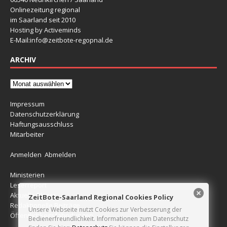
Onlinezeitung regional
im Saarland seit 2010
Hosting by Activeminds
E-Mail:
info@zeitbote-regopnal.de
ARCHIV
Impressum
Datenschutzerklärung
Haftungsausschluss
Mitarbeiter
Anmelden
Abmelden
Ministerien
Leserreport
Aktuelle Blitzer
ZeitBote-Saarland Regional Cookies Policy
Redaktionelle Beiträge
Unsere Webseite nutzt Cookies zur Verbesserung der
Öffentlichkeitsfahndungen
Bedienerfreundlichkeit. Informationen zum Datenschutz