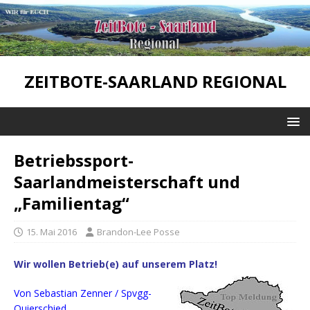
ZEITBOTE-SAARLAND REGIONAL
Betriebssport-
Saarlandmeisterschaft und
„Familientag“
15. Mai 2016
Brandon-Lee Posse
Wir wollen Betrieb(e) auf unserem Platz!
Von Sebastian Zenner / Spvgg-
Quierschied