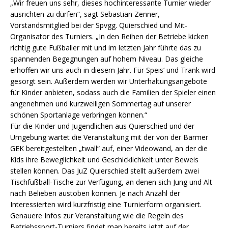
„Wir freuen uns sehr, dieses hochinteressante Turnier wieder
ausrichten zu dürfen“, sagt Sebastian Zenner,
Vorstandsmitglied bei der Spvgg. Quierschied und Mit-
Organisator des Turniers. „In den Reihen der Betriebe kicken
richtig gute Fußballer mit und im letzten Jahr führte das zu
spannenden Begegnungen auf hohem Niveau. Das gleiche
erhoffen wir uns auch in diesem Jahr. Für Speis‘ und Trank wird
gesorgt sein. Außerdem werden wir Unterhaltungsangebote
für Kinder anbieten, sodass auch die Familien der Spieler einen
angenehmen und kurzweiligen Sommertag auf unserer
schönen Sportanlage verbringen können.“
Für die Kinder und Jugendlichen aus Quierschied und der
Umgebung wartet die Veranstaltung mit der von der Barmer
GEK bereitgestellten „twall“ auf, einer Videowand, an der die
Kids ihre Beweglichkeit und Geschicklichkeit unter Beweis
stellen können. Das JuZ Quierschied stellt außerdem zwei
Tischfußball-Tische zur Verfügung, an denen sich Jung und Alt
nach Belieben austoben können. Je nach Anzahl der
Interessierten wird kurzfristig eine Turnierform organisiert.
Genauere Infos zur Veranstaltung wie die Regeln des
Betriebssport-Turniers findet man bereits jetzt auf der