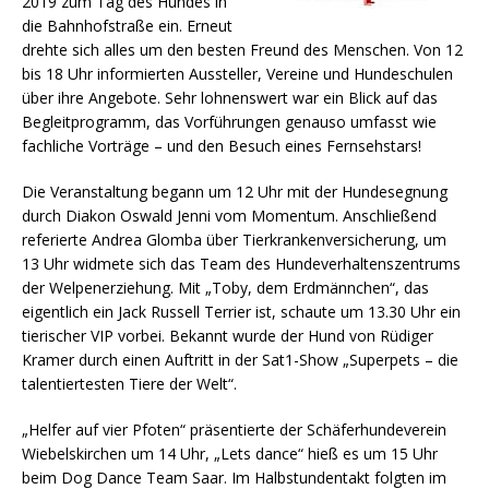
2019 zum Tag des Hundes in
die Bahnhofstraße ein. Erneut
drehte sich alles um den besten Freund des Menschen. Von 12
bis 18 Uhr informierten Aussteller, Vereine und Hundeschulen
über ihre Angebote.
Sehr lohnenswert war ein Blick auf das
Begleitprogramm, das
Vorfu
hrungen
genauso umfasst wie
fachliche Vorträge – und den Besuch eines Fernsehstars!
Die Veranstaltung begann um 12 Uhr mit der Hundesegnung
durch Diakon Oswald Jenni vom Momentum. Anschließend
referierte Andrea
Glomba
ü
ber
Tierkrankenversicherung, um
13 Uhr widmete sich das Team des Hundeverhaltenszentrums
der
Welpenerziehung
. Mit „
Toby
, dem Erdmännchen“, das
eigentlich ein Jack Russell Terrier ist, schaute um 13.30 Uhr ein
tierischer VIP vorbei. Bekannt wurde der Hund von
Ru
diger
Kramer durch einen Auftritt in der
Sat
1-Show „
Superpets
–
die
talentiertesten Tiere der Welt“.
„Helfer auf vier Pfoten“ präsentierte der
Schäferhundeverein
Wiebelskirchen
um 14 Uhr, „
Lets
dance
“ hieß es um 15 Uhr
beim
Dog
Dance Team Saar. Im Halbstundentakt folgten im