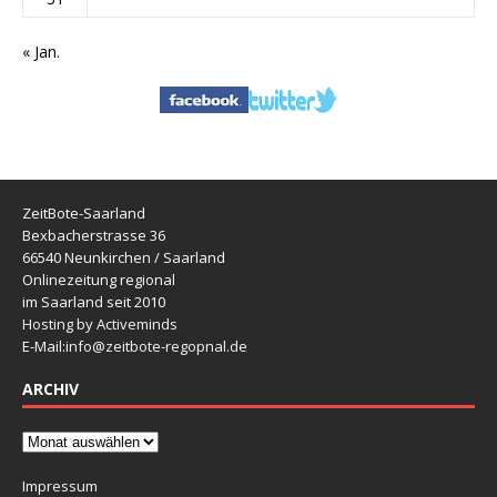
« Jan.
ZeitBote-Saarland
Bexbacherstrasse 36
66540 Neunkirchen / Saarland
Onlinezeitung regional
im Saarland seit 2010
Hosting by Activeminds
E-Mail:
info@zeitbote-regopnal.de
ARCHIV
Impressum