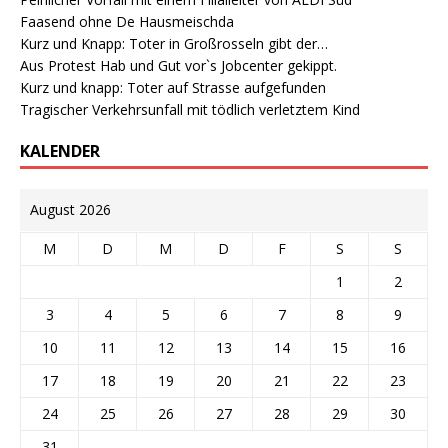
Faasend ohne De Hausmeischda
Kurz und Knapp: Toter in Großrosseln gibt der…
Aus Protest Hab und Gut vor`s Jobcenter gekippt.
Kurz und knapp: Toter auf Strasse aufgefunden
Tragischer Verkehrsunfall mit tödlich verletztem Kind
KALENDER
August 2026
M
D
M
D
F
S
S
1
2
3
4
5
6
7
8
9
10
11
12
13
14
15
16
17
18
19
20
21
22
23
24
25
26
27
28
29
30
31