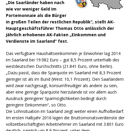
„Die Saarländer haben nach
wie vor weniger Geld im
Portemonnaie als die Bürger
in großen Teilen der restlichen Republik“, stellt AK-
Hauptgeschäftsführer Thomas Otto anlässlich der
jährlich erhobenen AK-Fakten „Einkommen und
Verdienste im Saarland“ fest.
Das verfügbare Haushaltseinkommen je Einwohner lag 2014
im Saarland bei 19.982 Euro – gut 8,5 Prozent unterhalb des
westdeutschen Durchschnitts (21.841 Euro, ohne Berlin).
„Dazu passt, dass die Sparquote im Saarland mit 8,3 Prozent
geringer ist als im Bund (West: 10,1 Prozent). Den Saarländern
wird zwar nachgesagt, konsumfreudiger als andere zu sein,
aber eine geringe Sparquote hierzulande ist vor allem auch
Ausdruck geringerer Sparmöglichkeiten bedingt durch
geringere Einkommen“, so Otto.
Die Lohnsituation im Saarland zeigt weiter einen Aufholbedarf:
Im ersten Halbjahr 2016 lagen die Bruttomonatsverdienste der
vollzeitbeschäftigten Arbeitnehmer im Saarland mit 3.801 Euro
deutlich, nämlich um 8,9 Prozent, unter dem