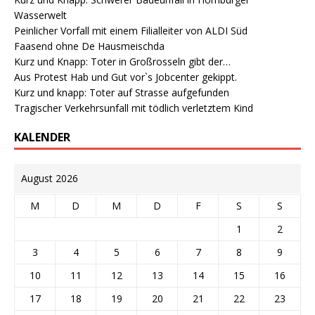
Wasserwelt
Peinlicher Vorfall mit einem Filialleiter von ALDI Süd
Faasend ohne De Hausmeischda
Kurz und Knapp: Toter in Großrosseln gibt der…
Aus Protest Hab und Gut vor`s Jobcenter gekippt.
Kurz und knapp: Toter auf Strasse aufgefunden
Tragischer Verkehrsunfall mit tödlich verletztem Kind
KALENDER
August 2026
M
D
M
D
F
S
S
1
2
3
4
5
6
7
8
9
10
11
12
13
14
15
16
17
18
19
20
21
22
23