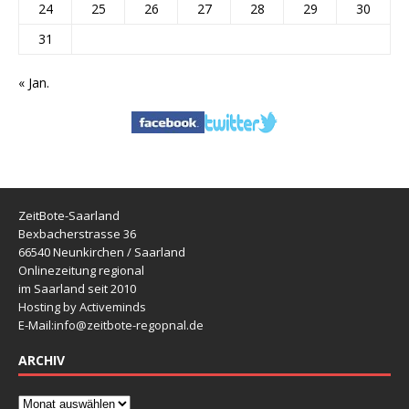
24
25
26
27
28
29
30
31
« Jan.
ZeitBote-Saarland
Bexbacherstrasse 36
66540 Neunkirchen / Saarland
Onlinezeitung regional
im Saarland seit 2010
Hosting by Activeminds
E-Mail:
info@zeitbote-regopnal.de
ARCHIV