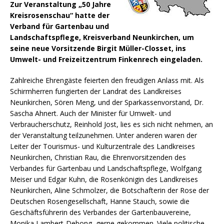
Zur Veranstaltung „50 Jahre
Kreisrosenschau“ hatte der
Verband für Gartenbau und
Landschaftspflege, Kreisverband Neunkirchen, um
seine neue Vorsitzende Birgit Müller-Closset, ins
Umwelt- und Freizeitzentrum Finkenrech eingeladen.
Zahlreiche Ehrengäste feierten den freudigen Anlass mit. Als
Schirmherren fungierten der Landrat des Landkreises
Neunkirchen, Sören Meng, und der Sparkassenvorstand, Dr.
Sascha Ahnert.
Auch der Minister für Umwelt- und
Verbraucherschutz, Reinhold Jost, lies es sich nicht nehmen, an
der Veranstaltung teilzunehmen. Unter anderen waren der
Leiter der Tourismus- und Kulturzentrale des Landkreises
Neunkirchen, Christian Rau, die Ehrenvorsitzenden des
Verbandes für Gartenbau und Landschaftspflege, Wolfgang
Meiser und Edgar Kuhn, die Rosenkönigin des Landkreises
Neunkirchen, Aline Schmolzer, die Botschafterin der Rose der
Deutschen Rosengesellschaft, Hanne Stauch, sowie die
Geschäftsführerin des Verbandes der Gartenbauvereine,
Monika Lambert-Debong, gerne gekommen. Viele politische