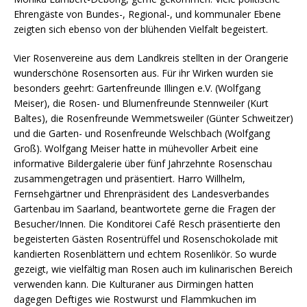
Ehrengäste von Bundes-, Regional-, und kommunaler Ebene
zeigten sich ebenso von der blühenden Vielfalt begeistert.
Vier Rosenvereine aus dem Landkreis stellten in der Orangerie
wunderschöne Rosensorten aus. Für ihr Wirken wurden sie
besonders geehrt: Gartenfreunde Illingen e.V. (Wolfgang
Meiser), die Rosen- und Blumenfreunde Stennweiler (Kurt
Baltes), die Rosenfreunde Wemmetsweiler (Günter Schweitzer)
und die Garten- und Rosenfreunde Welschbach (Wolfgang
Groß). Wolfgang Meiser hatte in mühevoller Arbeit eine
informative Bildergalerie über fünf Jahrzehnte Rosenschau
zusammengetragen und präsentiert. Harro Willhelm,
Fernsehgärtner und Ehrenpräsident des Landesverbandes
Gartenbau im Saarland, beantwortete gerne die Fragen der
Besucher/Innen. Die Konditorei Café Resch präsentierte den
begeisterten Gästen Rosentrüffel und Rosenschokolade mit
kandierten Rosenblättern und echtem Rosenlikör. So wurde
gezeigt, wie vielfältig man Rosen auch im kulinarischen Bereich
verwenden kann. Die Kulturaner aus Dirmingen hatten
dagegen Deftiges wie Rostwurst und Flammkuchen im