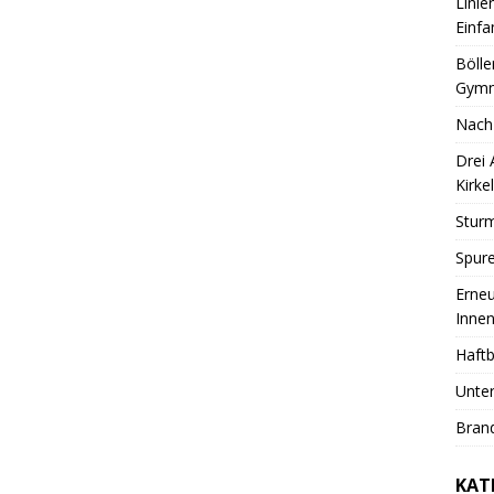
Linie
Einfa
Bölle
Gymn
Nach
Drei
Kirkel
Sturm
Spure
Erneu
Innen
Haftb
Unter
Brand
KAT