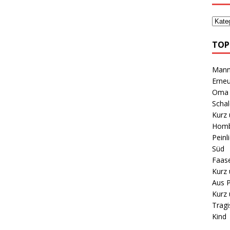
TOP
Mann 
Erneu
Oma B
Schal
Kurz 
Homb
Peinl
Süd
Faas
Kurz 
Aus P
Kurz 
Tragi
Kind