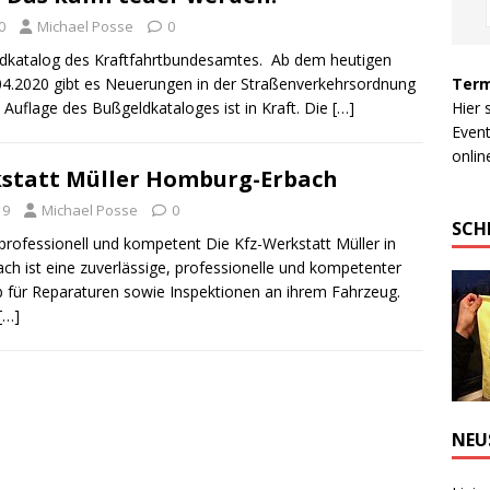
0
Michael Posse
0
dkatalog des Kraftfahrtbundesamtes. Ab dem heutigen
Term
04.2020 gibt es Neuerungen in der Straßenverkehrsordnung
Hier 
. Auflage des Bußgeldkataloges ist in Kraft. Die
[…]
Event
online
kstatt Müller Homburg-Erbach
19
Michael Posse
0
SCH
 professionell und kompetent Die Kfz-Werkstatt Müller in
h ist eine zuverlässige, professionelle und kompetenter
b für Reparaturen sowie Inspektionen an ihrem Fahrzeug.
[…]
NEU