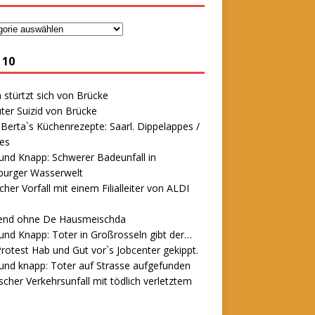
 10
stürtzt sich von Brücke
ter Suizid von Brücke
erta`s Küchenrezepte: Saarl. Dippelappes /
es
und Knapp: Schwerer Badeunfall in
urger Wasserwelt
icher Vorfall mit einem Filialleiter von ALDI
end ohne De Hausmeischda
und Knapp: Toter in Großrosseln gibt der…
rotest Hab und Gut vor`s Jobcenter gekippt.
und knapp: Toter auf Strasse aufgefunden
scher Verkehrsunfall mit tödlich verletztem