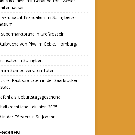
nbus kollidiert mit Gebäudefront zweier
milienhäuser
r verursacht Brandalarm in St. Ingberter
asium
 Supermarktbrand in Großrosseln
 Aufbrüche von Pkw im Gebiet Homburg/
einsätze in St. Ingbert
n im Schnee verraten Täter
t drei Raubstraftaten in der Saarbrücker
stadt
efehl als Geburtstagsgeschenk
haltsrechtliche Leitlinien 2025
 in der Försterstr. St. Johann
EGORIEN