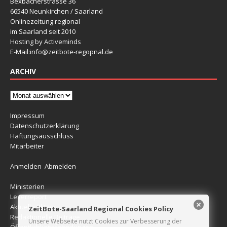
Bexbacherstrasse 36
66540 Neunkirchen / Saarland
Onlinezeitung regional
im Saarland seit 2010
Hosting by Activeminds
E-Mail:
info@zeitbote-regopnal.de
ARCHIV
Impressum
Datenschutzerklärung
Haftungsausschluss
Mitarbeiter
Anmelden
Abmelden
Ministerien
Leserreport
Aktuelle Blitzer
ZeitBote-Saarland Regional Cookies Policy
Redaktionelle Beiträge
Unsere Webseite nutzt Cookies zur Verbesserung der
Öffentlichkeitsfahndungen