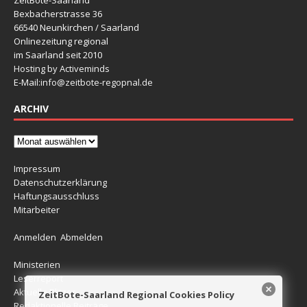
Bexbacherstrasse 36
66540 Neunkirchen / Saarland
Onlinezeitung regional
im Saarland seit 2010
Hosting by Activeminds
E-Mail:
info@zeitbote-regopnal.de
ARCHIV
Impressum
Datenschutzerklärung
Haftungsausschluss
Mitarbeiter
Anmelden
Abmelden
Ministerien
Leserreport
Aktuelle Blitzer
ZeitBote-Saarland Regional Cookies Policy
Redaktionelle Beiträge