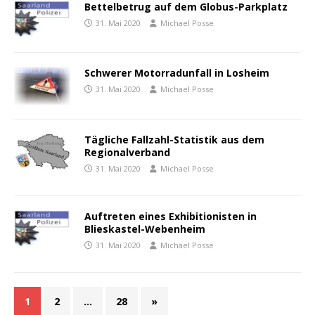
Bettelbetrug auf dem Globus-Parkplatz
31. Mai 2020
Michael Posse
Schwerer Motorradunfall in Losheim
31. Mai 2020
Michael Posse
Tägliche Fallzahl-Statistik aus dem
Regionalverband
31. Mai 2020
Michael Posse
Auftreten eines Exhibitionisten in
Blieskastel-Webenheim
31. Mai 2020
Michael Posse
1
2
…
28
»