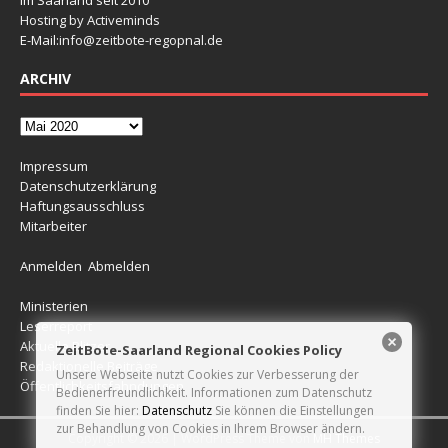
Hosting by Activeminds
E-Mail:
info@zeitbote-regopnal.de
ARCHIV
Impressum
Datenschutzerklärung
Haftungsausschluss
Mitarbeiter
Anmelden
Abmelden
Ministerien
Leserreport
Aktuelle Blitzer
ZeitBote-Saarland Regional Cookies Policy
Redaktionelle Beiträge
Unsere Webseite nutzt Cookies zur Verbesserung der
Öffentlichkeitsfahndungen
Bedienerfreundlichkeit. Informationen zum Datenschutz
finden Sie hier:
Datenschutz
Sie können die Einstellungen
zur Behandlung von Cookies in Ihrem Browser ändern.
Copyright © 2026 | WordPress Theme von
MH Themes