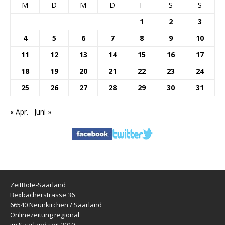
M
D
M
D
F
S
S
1
2
3
4
5
6
7
8
9
10
11
12
13
14
15
16
17
18
19
20
21
22
23
24
25
26
27
28
29
30
31
« Apr.
Juni »
ZeitBote-Saarland
Bexbacherstrasse 36
66540 Neunkirchen / Saarland
Onlinezeitung regional
im Saarland seit 2010